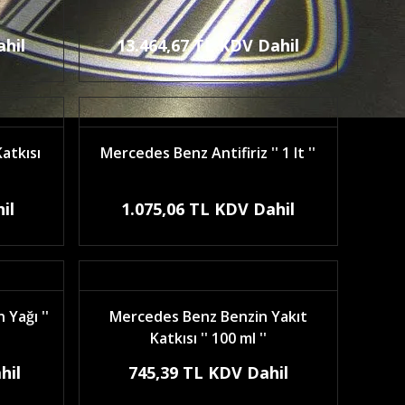
ahil
13.464,67 TL KDV Dahil
atkısı
Mercedes Benz Antifiriz '' 1 lt ''
il
1.075,06 TL KDV Dahil
Yağı ''
Mercedes Benz Benzin Yakıt
Katkısı '' 100 ml ''
hil
745,39 TL KDV Dahil