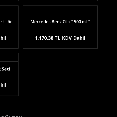
rtisör
Mercedes Benz Cila '' 500 ml ''
hil
1.170,38 TL KDV Dahil
 Seti
hil