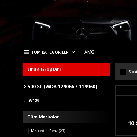
AMG
TÜM KATEGORİLER
Ürün Grupları
Stokt
500 SL (WDB 129066 / 119960)
W129
Tüm Markalar
10.
Mercedes Benz (23)