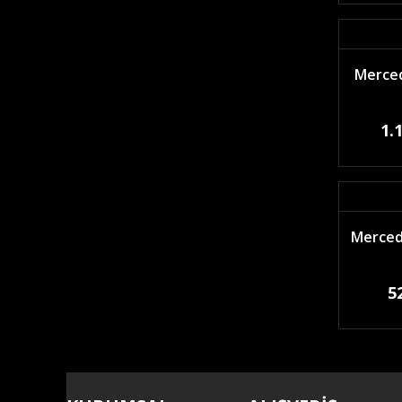
Merced
1.
Merced
5