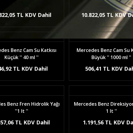
822,05 TL KDV Dahil
10.822,05 TL KDV D
des Benz Cam Su Katkısı
Mercedes Benz Cam Su K
Küçük '' 40 ml ''
Büyük '' 1000 ml ''
46,92 TL KDV Dahil
506,41 TL KDV Dah
s Benz Fren Hidrolik Yağı
Mercedes Benz Direksiyon 
''1 lt ''
1 lt ''
357,06 TL KDV Dahil
1.191,56 TL KDV Da