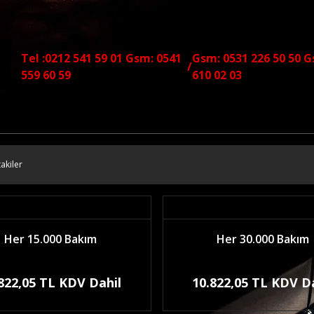
Tel :0212 541 59 01 Gsm: 0541
Gsm: 0531 226 50 50 G
/
559 60 59
610 02 03
akiler
Her 15.000 Bakım
Her 30.000 Bakım
822,05 TL KDV Dahil
10.822,05 TL KDV D