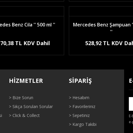
des Benz Cila '' 500 ml ''
Mercedes Benz Şampuan ''
''
170,38 TL KDV Dahil
528,92 TL KDV Dah
HİZMETLER
SİPARİŞ
E
> Bize Sorun
> Hesabım
> Sıkça Sorulan Sorular
> Favorileriniz
si
> Click & Collect
> Sepetiniz
E-
e-
> Kargo Takibi