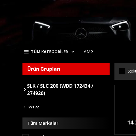
AMG
TÜM KATEGORİLER
Ürün Grupları
Stokt
SLK / SLC 200 (WDD 172434 /
274920)
W172
14.
Tüm Markalar