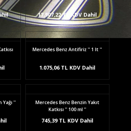
ahil
17.907,22 TL KDV Dahil
atkısı
Mercedes Benz Antifiriz '' 1 lt ''
il
1.075,06 TL KDV Dahil
Yağı ''
Mercedes Benz Benzin Yakıt
Katkısı '' 100 ml ''
hil
745,39 TL KDV Dahil