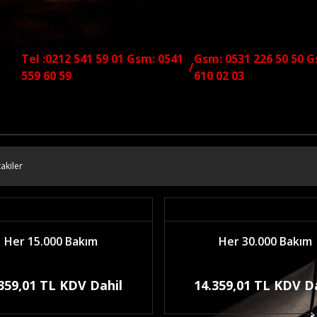
Tel :0212 541 59 01 Gsm: 0541
Gsm: 0531 226 50 50 G
/
559 60 59
610 02 03
akiler
Her 15.000 Bakım
Her 30.000 Bakım
359,01 TL KDV Dahil
14.359,01 TL KDV D