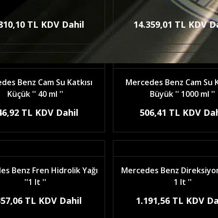
810,10 TL KDV Dahil
14.359,01 TL KDV D
des Benz Cam Su Katkısı
Mercedes Benz Cam Su K
Küçük '' 40 ml ''
Büyük '' 1000 ml ''
46,92 TL KDV Dahil
506,41 TL KDV Dah
s Benz Fren Hidrolik Yağı
Mercedes Benz Direksiyon 
''1 lt ''
1 lt ''
357,06 TL KDV Dahil
1.191,56 TL KDV Da