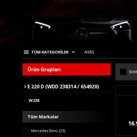
AMG
TÜM KATEGORİLER
Ürün Grupları
Stokt
E 220 D (WDD 238314 / 654920)
W238
Tüm Markalar
16.
Mercedes Benz (23)