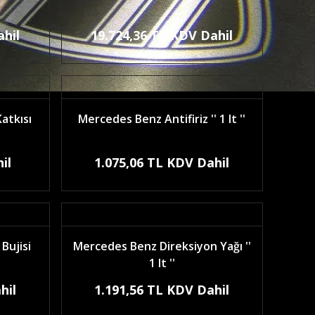
ahil
19.724,36 TL KDV Dahil
atkısı
Mercedes Benz Antifiriz '' 1 lt ''
il
1.075,06 TL KDV Dahil
Bujisi
Mercedes Benz Direksiyon Yağı ''
1 lt ''
hil
1.191,56 TL KDV Dahil