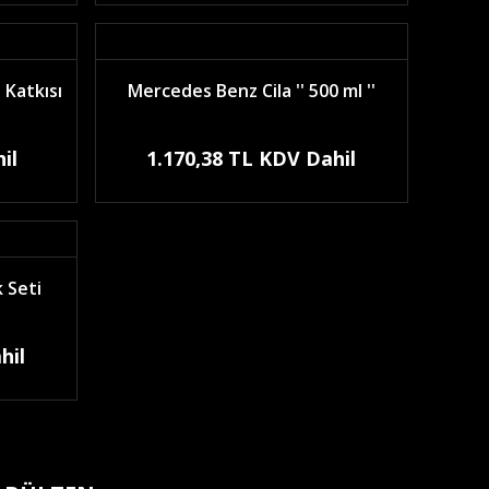
 Katkısı
Mercedes Benz Cila '' 500 ml ''
il
1.170,38 TL KDV Dahil
 Seti
hil