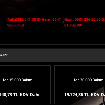
Tel :0212 541 59 01 Gsm: 0541
Gsm: 0531 226 50 50 G
/
559 60 59
610 02 03
akiler
Her 15.000 Bakım
Her 30.000 Bakım
940,73 TL KDV Dahil
19.724,36 TL KDV D