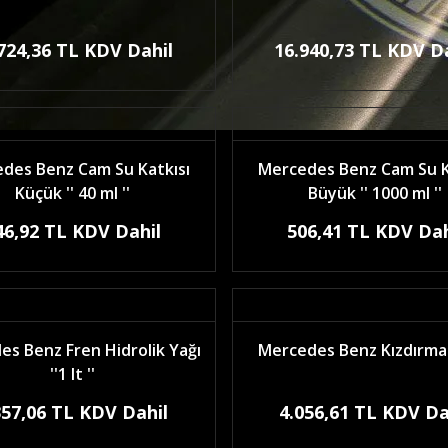
724,36 TL KDV Dahil
16.940,73 TL KDV D
des Benz Cam Su Katkısı
Mercedes Benz Cam Su K
Küçük '' 40 ml ''
Büyük '' 1000 ml ''
46,92 TL KDV Dahil
506,41 TL KDV Dah
s Benz Fren Hidrolik Yağı
Mercedes Benz Kızdırma 
''1 lt ''
357,06 TL KDV Dahil
4.056,61 TL KDV Da