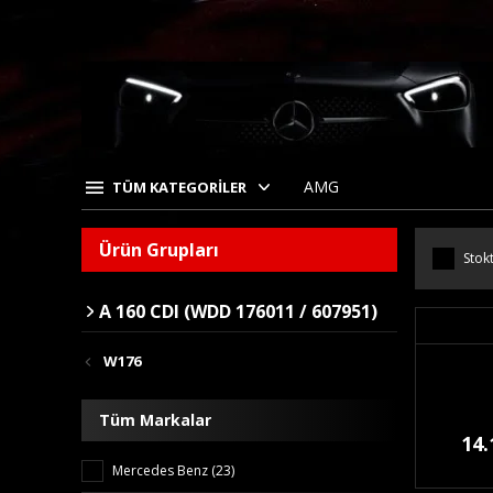
AMG
TÜM KATEGORİLER
Ürün Grupları
Stokt
A 160 CDI (WDD 176011 / 607951)
W176
Tüm Markalar
14.
Mercedes Benz (23)