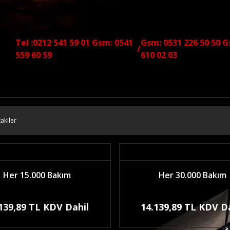
Tel :0212 541 59 01 Gsm: 0541
Gsm: 0531 226 50 50 G
/
559 60 59
610 02 03
akiler
Her 15.000 Bakım
Her 30.000 Bakım
139,89 TL KDV Dahil
14.139,89 TL KDV D