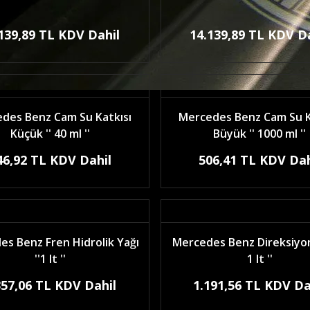
139,89 TL KDV Dahil
14.139,89 TL KDV D
des Benz Cam Su Katkısı
Mercedes Benz Cam Su K
Küçük '' 40 ml ''
Büyük '' 1000 ml ''
46,92 TL KDV Dahil
506,41 TL KDV Dah
s Benz Fren Hidrolik Yağı
Mercedes Benz Direksiyon 
''1 lt ''
1 lt ''
357,06 TL KDV Dahil
1.191,56 TL KDV Da