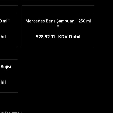
 ml ''
Mercedes Benz Şampuan '' 250 ml
''
hil
528,92 TL KDV Dahil
Bujisi
hil