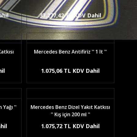
ahil
37.277,42 TL KDV Dahil
atkısı
Mercedes Benz Antifiriz '' 1 lt ''
il
1.075,06 TL KDV Dahil
Yağı ''
Mercedes Benz Dizel Yakıt Katkısı
'' Kış için 200 ml ''
hil
1.075,72 TL KDV Dahil