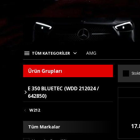
AMG
TÜM KATEGORİLER
Ürün Grupları
Stokt
E 350 BLUETEC (WDD 212024 /
642850)
W212
17.
Tüm Markalar