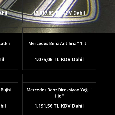
ahil
17.817,85 TL KDV Dahil
atkısı
Mercedes Benz Antifiriz '' 1 lt ''
il
1.075,06 TL KDV Dahil
Bujisi
Mercedes Benz Direksiyon Yağı ''
1 lt ''
hil
1.191,56 TL KDV Dahil