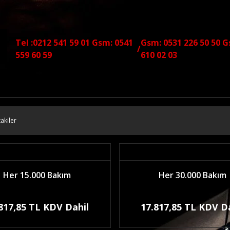
Tel :0212 541 59 01 Gsm: 0541
Gsm: 0531 226 50 50 G
/
559 60 59
610 02 03
akiler
Her 15.000 Bakım
Her 30.000 Bakım
817,85 TL KDV Dahil
17.817,85 TL KDV D