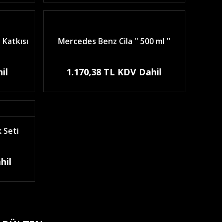
 Katkısı
Mercedes Benz Cila '' 500 ml ''
il
1.170,38 TL KDV Dahil
 Seti
hil