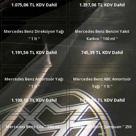
1.075,06 TL KDV Dahil
1.357,06 TL KDV Dahil
Mercedes Benz Direksiyon Yağı
Mercedes Benz Benzin Yakıt
'' 1 lt ''
Katkısı '' 100 ml ''
1.191,56 TL KDV Dahil
745,39 TL KDV Dahil
Mercedes Benz Amortisör Yağı
Mercedes Benz ABC Amortisör
'' 1 lt ''
Yağı '' 1 lt ''
1.108,15 TL KDV Dahil
1.191,56 TL KDV Dahil
Mercedes Benz Cila '' 500 ml ''
Mercedes Benz Şampuan '' 250
ml ''