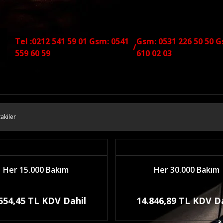
Tel :0212 541 59 01 Gsm: 0541
Gsm: 0531 226 50 50 G
/
559 60 59
610 02 03
akiler
Her 15.000 Bakım
Her 30.000 Bakım
554,45 TL KDV Dahil
14.846,89 TL KDV D