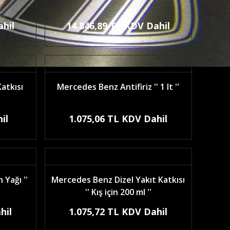
ahil
14.846,89 TL KDV Dahil
atkısı
Mercedes Benz Antifiriz '' 1 lt ''
il
1.075,06 TL KDV Dahil
Yağı ''
Mercedes Benz Dizel Yakıt Katkısı
'' Kış için 200 ml ''
hil
1.075,72 TL KDV Dahil