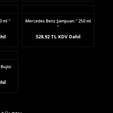
 ml ''
Mercedes Benz Şampuan '' 250 ml
''
hil
528,92 TL KDV Dahil
Bujisi
hil