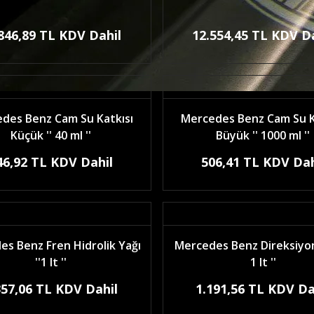
846,89 TL KDV Dahil
12.554,45 TL KDV D
des Benz Cam Su Katkısı
Mercedes Benz Cam Su K
Küçük '' 40 ml ''
Büyük '' 1000 ml ''
46,92 TL KDV Dahil
506,41 TL KDV Dah
s Benz Fren Hidrolik Yağı
Mercedes Benz Direksiyon 
''1 lt ''
1 lt ''
357,06 TL KDV Dahil
1.191,56 TL KDV Da