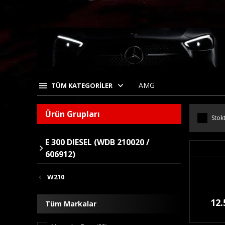
AMG
TÜM KATEGORİLER
Ürün Grupları
Stokt
E 300 DIESEL (WDB 210020 /
606912)
W210
12.
Tüm Markalar