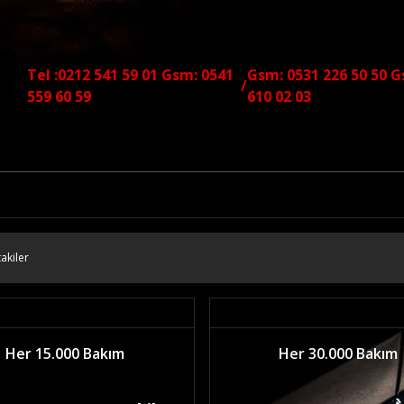
Tel :0212 541 59 01 Gsm: 0541
Gsm: 0531 226 50 50 G
/
559 60 59
610 02 03
akiler
Her 15.000 Bakım
Her 30.000 Bakım