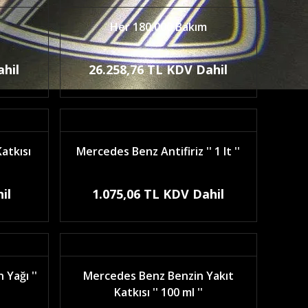
Her 180.000 Bakım
ahil
26.258,76 TL KDV Dahil
atkısı
Mercedes Benz Antifiriz '' 1 lt ''
il
1.075,06 TL KDV Dahil
Yağı ''
Mercedes Benz Benzin Yakıt
Katkısı '' 100 ml ''