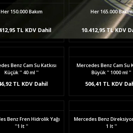
Her 150.000 Bakım
Her 165.000 Bakım
412,95 TL KDV Dahil
10.412,95 TL KDV D
des Benz Cam Su Katkısı
Mercedes Benz Cam Su K
Küçük '' 40 ml ''
Büyük '' 1000 ml ''
46,92 TL KDV Dahil
506,41 TL KDV Dah
s Benz Fren Hidrolik Yağı
Mercedes Benz Direksiyon 
''1 lt ''
1 lt ''