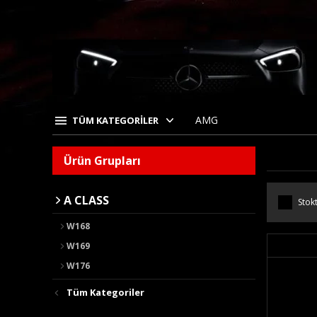
AMG
TÜM KATEGORİLER
Ürün Grupları
A CLASS
Stokt
W168
W169
W176
Tüm Kategoriler