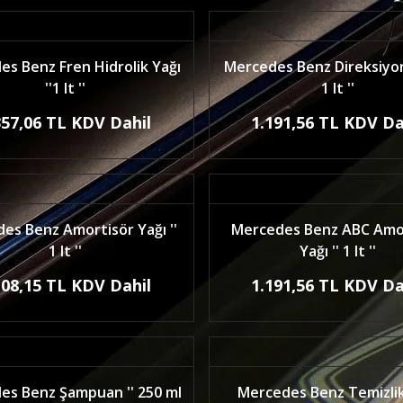
s Benz Fren Hidrolik Yağı
Mercedes Benz Direksiyon 
''1 lt ''
1 lt ''
357,06 TL KDV Dahil
1.191,56 TL KDV Da
es Benz Amortisör Yağı ''
Mercedes Benz ABC Amo
1 lt ''
Yağı '' 1 lt ''
108,15 TL KDV Dahil
1.191,56 TL KDV Da
es Benz Şampuan '' 250 ml
Mercedes Benz Temizlik