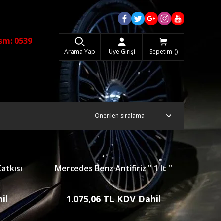
sm: 0539
Arama Yap
Üye Girişi
Sepetim
atkısı
Mercedes Benz Antifiriz '' 1 lt ''
il
1.075,06 TL KDV Dahil