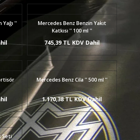
Yağı ''
Mercedes Benz Benzin Yakıt
Katkısı '' 100 ml ''
hil
745,39 TL KDV Dahil
rtisör
Mercedes Benz Cila '' 500 ml ''
hil
1.170,38 TL KDV Dahil
 Seti