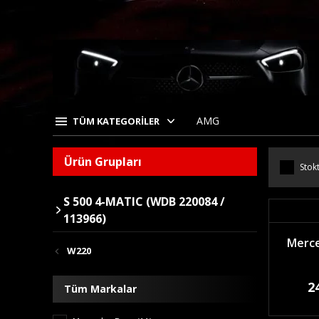
AMG
TÜM KATEGORİLER
Ürün Grupları
Stokt
S 500 4-MATIC (WDB 220084 /
113966)
Merce
W220
2
Tüm Markalar