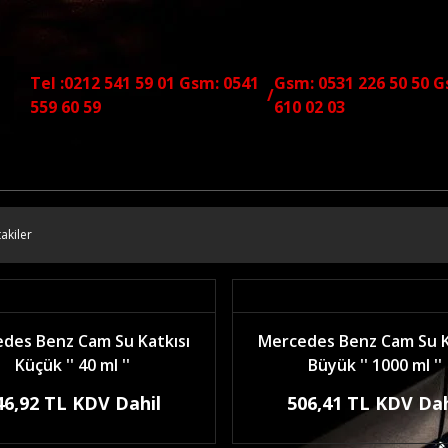
Tel :0212 541 59 01 Gsm: 0541
Gsm: 0531 226 50 50 G
/
559 60 59
610 02 03
akiler
des Benz Cam Su Katkısı
Mercedes Benz Cam Su K
Küçük '' 40 ml ''
Büyük '' 1000 ml ''
46,92 TL KDV Dahil
506,41 TL KDV Dah