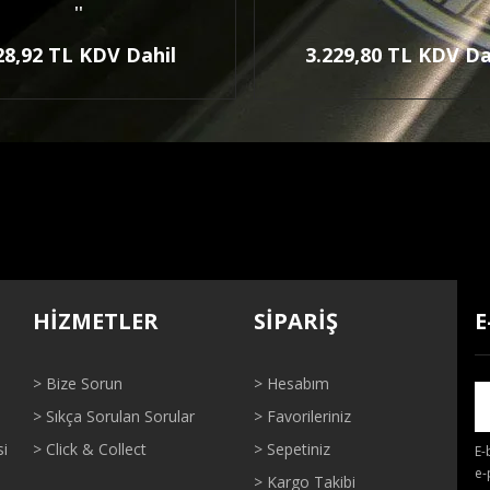
''
28,92 TL KDV Dahil
3.229,80 TL KDV Da
HİZMETLER
SİPARİŞ
E
> Bize Sorun
> Hesabım
> Sıkça Sorulan Sorular
> Favorileriniz
si
> Click & Collect
> Sepetiniz
E-
e-
> Kargo Takibi