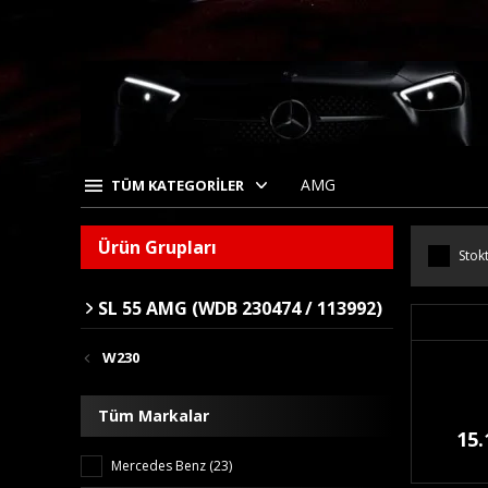
AMG
TÜM KATEGORİLER
Ürün Grupları
Stokt
SL 55 AMG (WDB 230474 / 113992)
W230
Tüm Markalar
15.
Mercedes Benz (23)