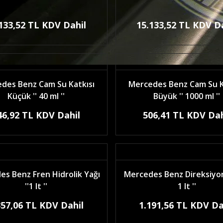
133,52 TL KDV Dahil
15.133,52 TL KDV D
des Benz Cam Su Katkısı
Mercedes Benz Cam Su K
Küçük '' 40 ml ''
Büyük '' 1000 ml ''
46,92 TL KDV Dahil
506,41 TL KDV Dah
s Benz Fren Hidrolik Yağı
Mercedes Benz Direksiyon 
''1 lt ''
1 lt ''
357,06 TL KDV Dahil
1.191,56 TL KDV Da