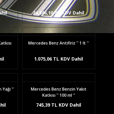
ahil
24.846,10 TL KDV Dahil
atkısı
Mercedes Benz Antifiriz '' 1 lt ''
il
1.075,06 TL KDV Dahil
Yağı ''
Mercedes Benz Benzin Yakıt
Katkısı '' 100 ml ''
hil
745,39 TL KDV Dahil