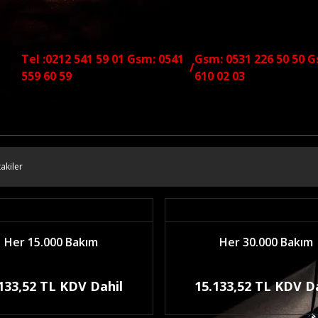
Tel :0212 541 59 01 Gsm: 0541
Gsm: 0531 226 50 50 G
/
559 60 59
610 02 03
akiler
Her 15.000 Bakım
Her 30.000 Bakım
133,52 TL KDV Dahil
15.133,52 TL KDV D