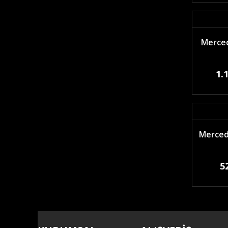
Merced
1.
Merced
5