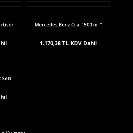
rtisör
Mercedes Benz Cila '' 500 ml ''
hil
1.170,38 TL KDV Dahil
 Seti
hil