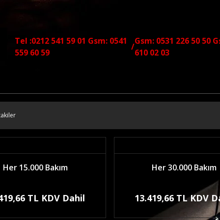
Tel :0212 541 59 01 Gsm: 0541
Gsm: 0531 226 50 50 G
/
559 60 59
610 02 03
akiler
Her 15.000 Bakım
Her 30.000 Bakım
419,66 TL KDV Dahil
13.419,66 TL KDV D