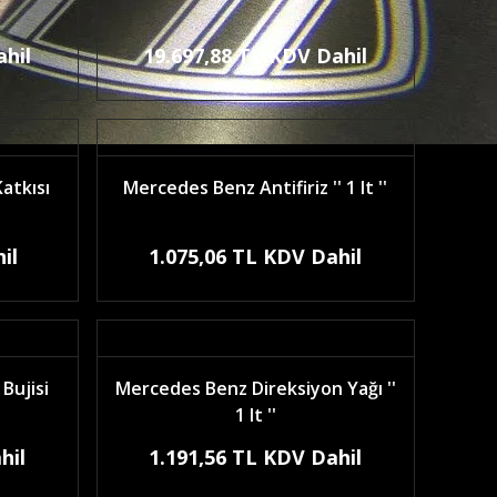
ahil
19.697,88 TL KDV Dahil
atkısı
Mercedes Benz Antifiriz '' 1 lt ''
il
1.075,06 TL KDV Dahil
Bujisi
Mercedes Benz Direksiyon Yağı ''
1 lt ''
hil
1.191,56 TL KDV Dahil