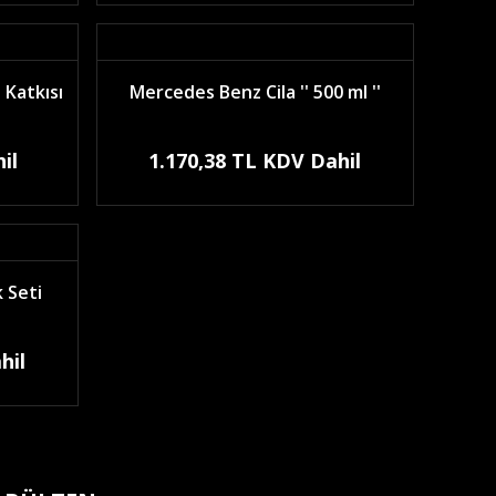
 Katkısı
Mercedes Benz Cila '' 500 ml ''
il
1.170,38 TL KDV Dahil
 Seti
hil