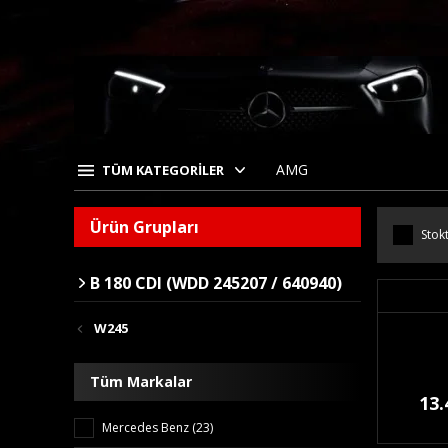
AMG
TÜM KATEGORİLER
Ürün Grupları
Stokt
B 180 CDI (WDD 245207 / 640940)
W245
Tüm Markalar
13.
Mercedes Benz (23)