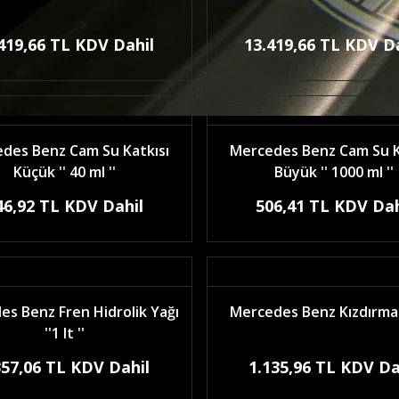
419,66 TL KDV Dahil
13.419,66 TL KDV D
des Benz Cam Su Katkısı
Mercedes Benz Cam Su K
Küçük '' 40 ml ''
Büyük '' 1000 ml ''
46,92 TL KDV Dahil
506,41 TL KDV Dah
s Benz Fren Hidrolik Yağı
Mercedes Benz Kızdırma 
''1 lt ''
357,06 TL KDV Dahil
1.135,96 TL KDV Da