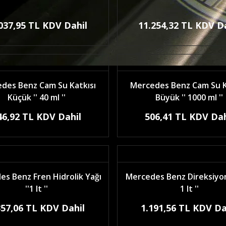
037,95 TL KDV Dahil
11.254,32 TL KDV D
des Benz Cam Su Katkısı
Mercedes Benz Cam Su K
Küçük '' 40 ml ''
Büyük '' 1000 ml ''
46,92 TL KDV Dahil
506,41 TL KDV Dah
s Benz Fren Hidrolik Yağı
Mercedes Benz Direksiyon 
''1 lt ''
1 lt ''
357,06 TL KDV Dahil
1.191,56 TL KDV Da