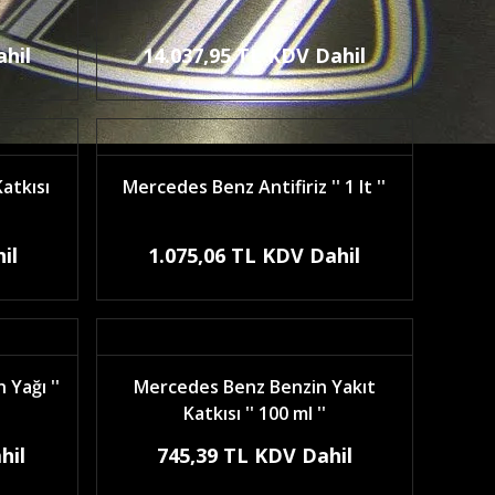
ahil
14.037,95 TL KDV Dahil
atkısı
Mercedes Benz Antifiriz '' 1 lt ''
il
1.075,06 TL KDV Dahil
Yağı ''
Mercedes Benz Benzin Yakıt
Katkısı '' 100 ml ''
hil
745,39 TL KDV Dahil