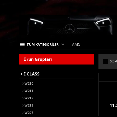
AMG
TÜM KATEGORİLER
Ürün Grupları
Stokt
E CLASS
W210
W211
W212
11.
W213
W207