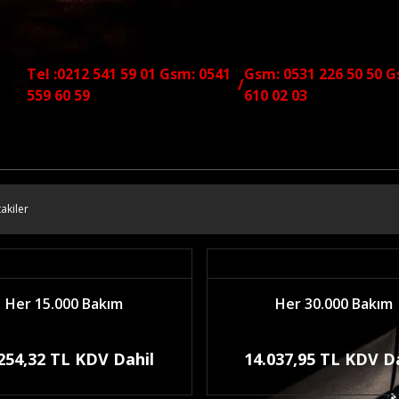
Tel :0212 541 59 01 Gsm: 0541
Gsm: 0531 226 50 50 G
/
559 60 59
610 02 03
akiler
Her 15.000 Bakım
Her 30.000 Bakım
254,32 TL KDV Dahil
14.037,95 TL KDV D