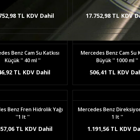
752,98 TL KDV Dahil
17.752,98 TL KDV D
des Benz Cam Su Katkısı
Mercedes Benz Cam Su K
Küçük '' 40 ml ''
Büyük '' 1000 ml ''
46,92 TL KDV Dahil
506,41 TL KDV Dah
s Benz Fren Hidrolik Yağı
Mercedes Benz Direksiyon 
''1 lt ''
1 lt ''
357,06 TL KDV Dahil
1.191,56 TL KDV Da