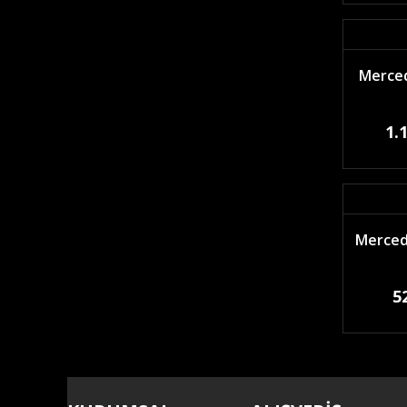
Merced
1.
Merced
5