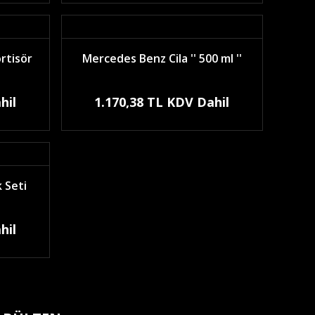
rtisör
Mercedes Benz Cila '' 500 ml ''
hil
1.170,38 TL KDV Dahil
 Seti
hil