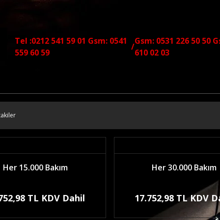
Tel :0212 541 59 01 Gsm: 0541
Gsm: 0531 226 50 50 G
/
559 60 59
610 02 03
akiler
Her 15.000 Bakım
Her 30.000 Bakım
752,98 TL KDV Dahil
17.752,98 TL KDV D