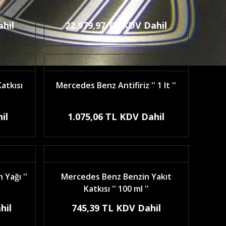
ahil
22.979,97 TL KDV Dahil
atkısı
Mercedes Benz Antifiriz '' 1 lt ''
il
1.075,06 TL KDV Dahil
Yağı ''
Mercedes Benz Benzin Yakıt
Katkısı '' 100 ml ''
hil
745,39 TL KDV Dahil