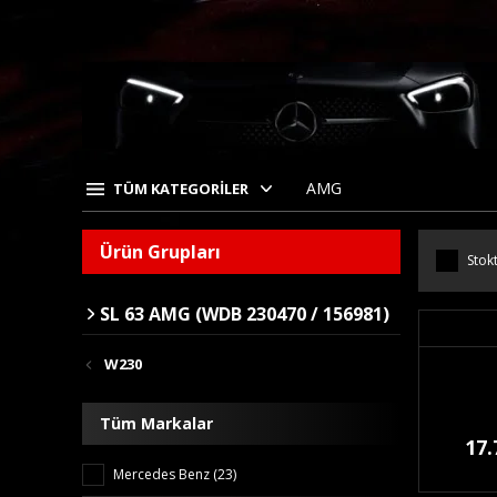
AMG
TÜM KATEGORİLER
Ürün Grupları
Stokt
SL 63 AMG (WDB 230470 / 156981)
W230
Tüm Markalar
17.
Mercedes Benz (23)