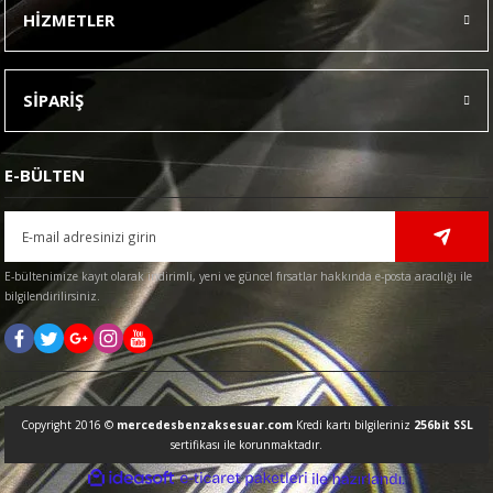
HİZMETLER
SİPARİŞ
E-BÜLTEN
E-bültenimize kayıt olarak indirimli, yeni ve güncel fırsatlar hakkında e-posta aracılığı ile
bilgilendirilirsiniz.
Copyright 2016 ©
mercedesbenzaksesuar.com
Kredi kartı bilgileriniz
256bit SSL
sertifikası ile korunmaktadır.
ideasoft
ile
e-