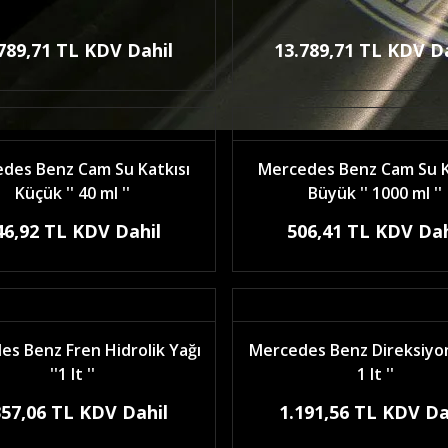
789,71 TL KDV Dahil
13.789,71 TL KDV D
des Benz Cam Su Katkısı
Mercedes Benz Cam Su K
Küçük '' 40 ml ''
Büyük '' 1000 ml ''
46,92 TL KDV Dahil
506,41 TL KDV Dah
s Benz Fren Hidrolik Yağı
Mercedes Benz Direksiyon 
''1 lt ''
1 lt ''
357,06 TL KDV Dahil
1.191,56 TL KDV Da