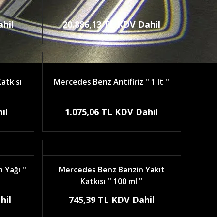
ahil
20.886,13 TL KDV Dahil
atkısı
Mercedes Benz Antifiriz '' 1 lt ''
il
1.075,06 TL KDV Dahil
Yağı ''
Mercedes Benz Benzin Yakıt
Katkısı '' 100 ml ''
hil
745,39 TL KDV Dahil