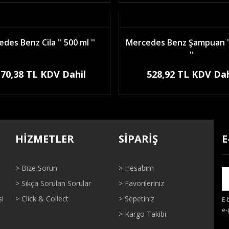
des Benz Cila '' 500 ml ''
Mercedes Benz Şampuan ''
''
170,38 TL KDV Dahil
528,92 TL KDV Dah
HİZMETLER
SİPARİŞ
E
> Bize Sorun
> Hesabım
> Sıkça Sorulan Sorular
> Favorileriniz
si
> Click & Collect
> Sepetiniz
E-
e-
> Kargo Takibi