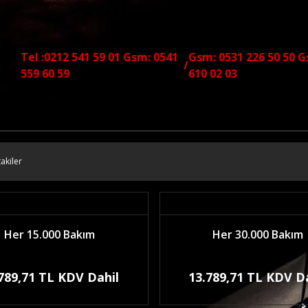
Tel :0212 541 59 01 Gsm: 0541
Gsm: 0531 226 50 50 G
/
559 60 59
610 02 03
akiler
Her 15.000 Bakım
Her 30.000 Bakım
789,71 TL KDV Dahil
13.789,71 TL KDV D