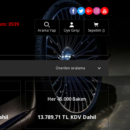
sm: 0539
Arama Yap
Üye Girişi
Sepetim
Her 45.000 Bakım
ahil
13.789,71 TL KDV Dahil