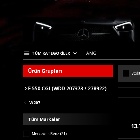
AMG
TÜM KATEGORİLER
Ürün Grupları
Stokt
E 550 CGI (WDD 207373 / 278922)
W207
Tüm Markalar
13.
Mercedes Benz (21)