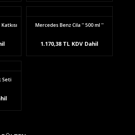
 Katkısı
Mercedes Benz Cila '' 500 ml ''
il
1.170,38 TL KDV Dahil
 Seti
hil