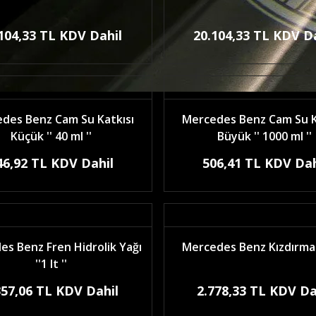
104,33 TL KDV Dahil
20.104,33 TL KDV D
des Benz Cam Su Katkısı
Mercedes Benz Cam Su K
Küçük '' 40 ml ''
Büyük '' 1000 ml ''
46,92 TL KDV Dahil
506,41 TL KDV Dah
s Benz Fren Hidrolik Yağı
Mercedes Benz Kızdırma 
''1 lt ''
357,06 TL KDV Dahil
2.778,33 TL KDV Da