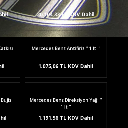
ahil
20.104,33 TL KDV Dahil
atkısı
Mercedes Benz Antifiriz '' 1 lt ''
il
1.075,06 TL KDV Dahil
Bujisi
Mercedes Benz Direksiyon Yağı ''
1 lt ''
hil
1.191,56 TL KDV Dahil