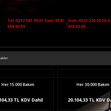
Tel :0212 541 59 01 Gsm: 0541
Gsm: 0531 226 50 50 G
/
559 60 59
610 02 03
akiler
Her 15.000 Bakım
Her 30.000 Bakım
104,33 TL KDV Dahil
20.104,33 TL KDV D