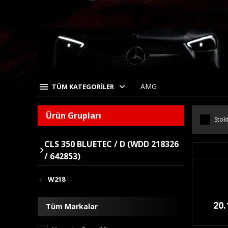
AMG
TÜM KATEGORİLER
Ürün Grupları
Stokt
CLS 350 BLUETEC / D (WDD 218326
/ 642853)
W218
20.
Tüm Markalar