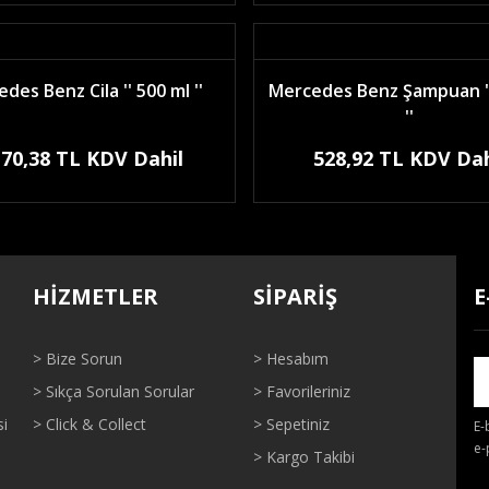
des Benz Cila '' 500 ml ''
Mercedes Benz Şampuan ''
''
170,38 TL KDV Dahil
528,92 TL KDV Dah
HİZMETLER
SİPARİŞ
E
> Bize Sorun
> Hesabım
> Sıkça Sorulan Sorular
> Favorileriniz
si
> Click & Collect
> Sepetiniz
E-
e-
> Kargo Takibi