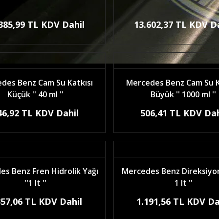
385,99 TL KDV Dahil
13.602,37 TL KDV D
des Benz Cam Su Katkısı
Mercedes Benz Cam Su K
Küçük '' 40 ml ''
Büyük '' 1000 ml ''
46,92 TL KDV Dahil
506,41 TL KDV Dah
s Benz Fren Hidrolik Yağı
Mercedes Benz Direksiyon 
''1 lt ''
1 lt ''
357,06 TL KDV Dahil
1.191,56 TL KDV Da