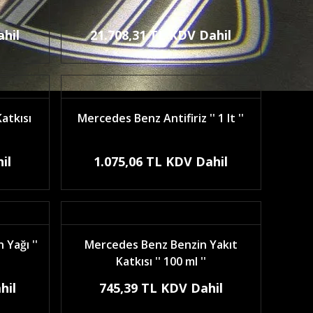
ahil
21.708,31 TL KDV Dahil
atkısı
Mercedes Benz Antifiriz '' 1 lt ''
il
1.075,06 TL KDV Dahil
Yağı ''
Mercedes Benz Benzin Yakıt
Katkısı '' 100 ml ''
hil
745,39 TL KDV Dahil