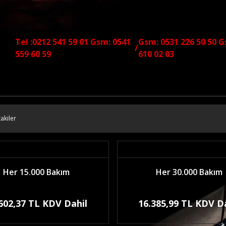
Tel :0212 541 59 01 Gsm: 0541
Gsm: 0531 226 50 50 G
/
559 60 59
610 02 03
akiler
Her 15.000 Bakım
Her 30.000 Bakım
602,37 TL KDV Dahil
16.385,99 TL KDV D