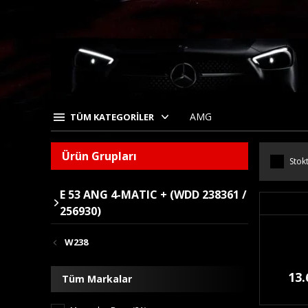
AMG
TÜM KATEGORİLER
Ürün Grupları
Stokt
E 53 ANG 4-MATIC + (WDD 238361 /
256930)
W238
13.
Tüm Markalar