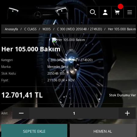
Anasayfa
C CLASS
W205
C 300 (WDD 205048 / 274920)
Her 105.000 Bakım
Her 105.000 Bakım
Kategori
C 300 (WDD 205048 / 274920)
Marka
Mercedes Benz
Stok Kodu
205048-105
Fiyat
211,06 EUR + KDV
12.701,41 TL
Stok Durumu
:
Var
Adet
SEPETE EKLE
HEMEN AL