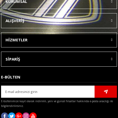
KURUMSAL
Görüş ve önerileriniz için teşekkür ederiz.
Ürün resmi kalitesiz, bozuk veya görüntülenemiyor.
ALIŞVERİŞ
Ürün açıklamasında eksik bilgiler bulunuyor.
Ürün bilgilerinde hatalar bulunuyor.
HİZMETLER
Ürün fiyatı diğer sitelerden daha pahalı.
Bu ürüne benzer farklı alternatifler olmalı.
SİPARİŞ
E-BÜLTEN
Gönder
E-bültenimize kayıt olarak indirimli, yeni ve güncel fırsatlar hakkında e-posta aracılığı ile
bilgilendirilirsiniz.