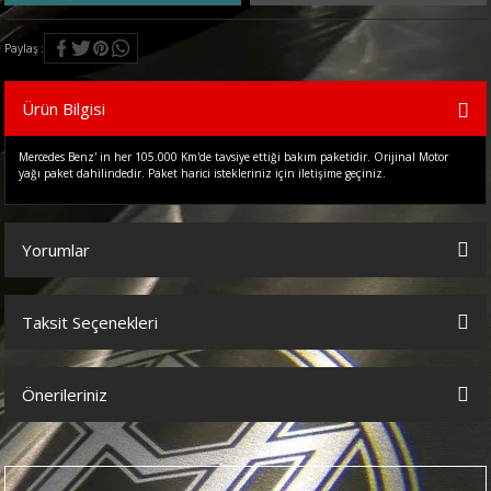
Paylaş
Ürün Bilgisi
Mercedes Benz' in her 105.000 Km'de tavsiye ettiği bakım paketidir. Orijinal Motor
yağı paket dahilindedir. Paket harici istekleriniz için iletişime geçiniz.
Yorumlar
Taksit Seçenekleri
Bu ürüne ilk yorumu siz yapın!
Önerileriniz
Yorum Yaz
Bu ürünün fiyat bilgisi, resim, ürün açıklamalarında ve diğer
konularda yetersiz gördüğünüz noktaları öneri formunu kullanarak
tarafımıza iletebilirsiniz.