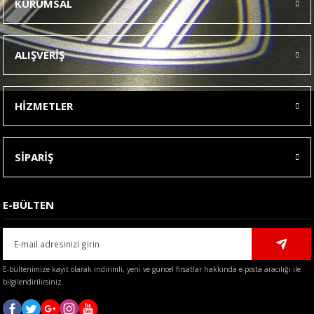
KURUMSAL
Görüş ve önerileriniz için teşekkür ederiz.
Ürün resmi kalitesiz, bozuk veya görüntülenemiyor.
ALIŞVERİŞ
Ürün açıklamasında eksik bilgiler bulunuyor.
Ürün bilgilerinde hatalar bulunuyor.
HİZMETLER
Ürün fiyatı diğer sitelerden daha pahalı.
Bu ürüne benzer farklı alternatifler olmalı.
SİPARİŞ
E-BÜLTEN
Gönder
E-bültenimize kayıt olarak indirimli, yeni ve güncel fırsatlar hakkında e-posta aracılığı ile
bilgilendirilirsiniz.