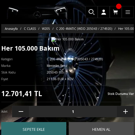
Anasayfa
C CLASS
W205
C 200 4MATIC (WDD 205043 / 274920)
Her 105.00
Her 105.000 Bakım
Kategori
C 200 4MATIC (WDD 205043 / 274920)
Marka
Mercedes Benz
Stok Kodu
205043-105
Fiyat
211,06 EUR + KDV
12.701,41 TL
Stok Durumu
:
Var
Adet
SEPETE EKLE
HEMEN AL