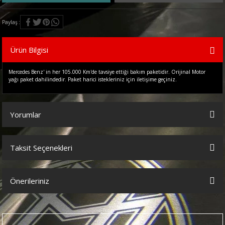
Paylaş
Ürün Bilgisi
Mercedes Benz' in her 105.000 Km'de tavsiye ettiği bakım paketidir. Orijinal Motor
yağı paket dahilindedir. Paket harici istekleriniz için iletişime geçiniz.
Yorumlar
Taksit Seçenekleri
Bu ürüne ilk yorumu siz yapın!
Önerileriniz
Yorum Yaz
Bu ürünün fiyat bilgisi, resim, ürün açıklamalarında ve diğer
konularda yetersiz gördüğünüz noktaları öneri formunu kullanarak
tarafımıza iletebilirsiniz.