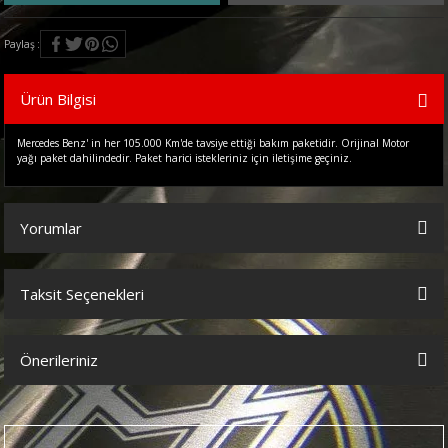
Paylaş
Ürün Bilgisi
Mercedes Benz' in her 105.000 Km'de tavsiye ettiği bakım paketidir. Orijinal Motor
yağı paket dahilindedir. Paket harici istekleriniz için iletişime geçiniz.
Yorumlar
Taksit Seçenekleri
Bu ürüne ilk yorumu siz yapın!
Önerileriniz
Yorum Yaz
Bu ürünün fiyat bilgisi, resim, ürün açıklamalarında ve diğer
konularda yetersiz gördüğünüz noktaları öneri formunu kullanarak
tarafımıza iletebilirsiniz.