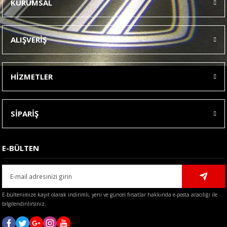
KURUMSAL
Görüş ve önerileriniz için teşekkür ederiz.
Ürün resmi kalitesiz, bozuk veya görüntülenemiyor.
ALIŞVERİŞ
Ürün açıklamasında eksik bilgiler bulunuyor.
Ürün bilgilerinde hatalar bulunuyor.
HİZMETLER
Ürün fiyatı diğer sitelerden daha pahalı.
Bu ürüne benzer farklı alternatifler olmalı.
SİPARİŞ
E-BÜLTEN
Gönder
E-bültenimize kayıt olarak indirimli, yeni ve güncel fırsatlar hakkında e-posta aracılığı ile
bilgilendirilirsiniz.