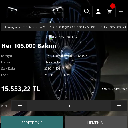
Anasayfa
C CLASS
W205
C 200 D (WDD 205011 / 654920)
Her 105.000 Bak
Her 105.000 Bakım
Kategori
C 200 D (WDD 205011 / 654920)
Marka
Mercedes Benz
Stok Kodu
205011-105
Fiyat
258,45 EUR + KDV
15.553,22 TL
Stok Durumu
:
Var
Adet
SEPETE EKLE
HEMEN AL