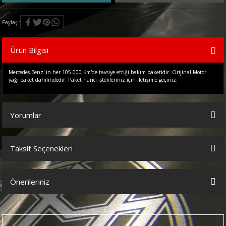
Paylaş
Ürün Bilgisi
Mercedes Benz' in her 105.000 Km'de tavsiye ettiği bakım paketidir. Orijinal Motor
yağı paket dahilindedir. Paket harici istekleriniz için iletişime geçiniz.
Yorumlar
Taksit Seçenekleri
Bu ürüne ilk yorumu siz yapın!
Önerileriniz
Yorum Yaz
Bu ürünün fiyat bilgisi, resim, ürün açıklamalarında ve diğer
konularda yetersiz gördüğünüz noktaları öneri formunu kullanarak
tarafımıza iletebilirsiniz.