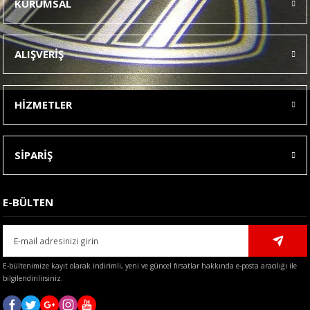
KURUMSAL
Görüş ve önerileriniz için teşekkür ederiz.
Ürün resmi kalitesiz, bozuk veya görüntülenemiyor.
ALIŞVERİŞ
Ürün açıklamasında eksik bilgiler bulunuyor.
Ürün bilgilerinde hatalar bulunuyor.
HİZMETLER
Ürün fiyatı diğer sitelerden daha pahalı.
Bu ürüne benzer farklı alternatifler olmalı.
SİPARİŞ
E-BÜLTEN
Gönder
E-bültenimize kayıt olarak indirimli, yeni ve güncel fırsatlar hakkında e-posta aracılığı ile
bilgilendirilirsiniz.