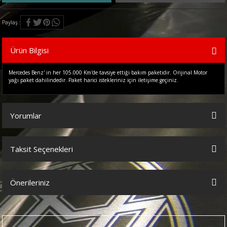
Paylaş
Ürün Bilgisi
Mercedes Benz' in her 105.000 Km'de tavsiye ettiği bakım paketidir. Orijinal Motor
yağı paket dahilindedir. Paket harici istekleriniz için iletişime geçiniz.
Yorumlar
Taksit Seçenekleri
Bu ürüne ilk yorumu siz yapın!
Önerileriniz
Yorum Yaz
Bu ürünün fiyat bilgisi, resim, ürün açıklamalarında ve diğer
konularda yetersiz gördüğünüz noktaları öneri formunu kullanarak
tarafımıza iletebilirsiniz.