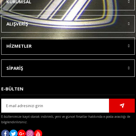
KURUMSAL
Görüş ve önerileriniz için teşekkür ederiz.
Ürün resmi kalitesiz, bozuk veya görüntülenemiyor.
ALIŞVERİŞ
Ürün açıklamasında eksik bilgiler bulunuyor.
Ürün bilgilerinde hatalar bulunuyor.
HİZMETLER
Ürün fiyatı diğer sitelerden daha pahalı.
Bu ürüne benzer farklı alternatifler olmalı.
SİPARİŞ
E-BÜLTEN
Gönder
E-bültenimize kayıt olarak indirimli, yeni ve güncel fırsatlar hakkında e-posta aracılığı ile
bilgilendirilirsiniz.