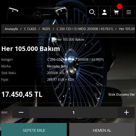
Anasayfa
C CLASS
W205
C 250 CDI / D (WDD 205008 / 651921)
Her 105.00
Her 105.000 Bakım
Kategori
C 250 CDI / D (WDD 205008 / 651921)
Marka
Mercedes Benz
Stok Kodu
205008-105
Fiyat
289,97 EUR + KDV
17.450,45 TL
Stok Durumu
:
Var
Adet
SEPETE EKLE
HEMEN AL