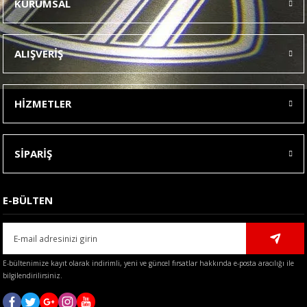
KURUMSAL
Görüş ve önerileriniz için teşekkür ederiz.
Ürün resmi kalitesiz, bozuk veya görüntülenemiyor.
ALIŞVERİŞ
Ürün açıklamasında eksik bilgiler bulunuyor.
Ürün bilgilerinde hatalar bulunuyor.
HİZMETLER
Ürün fiyatı diğer sitelerden daha pahalı.
Bu ürüne benzer farklı alternatifler olmalı.
SİPARİŞ
E-BÜLTEN
Gönder
E-bültenimize kayıt olarak indirimli, yeni ve güncel fırsatlar hakkında e-posta aracılığı ile
bilgilendirilirsiniz.