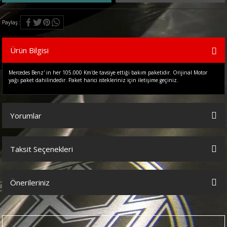
Paylaş
Ürün Bilgisi
Mercedes Benz' in her 105.000 Km'de tavsiye ettiği bakım paketidir. Orijinal Motor
yağı paket dahilindedir. Paket harici istekleriniz için iletişime geçiniz.
Yorumlar
Taksit Seçenekleri
Bu ürüne ilk yorumu siz yapın!
Önerileriniz
Yorum Yaz
Bu ürünün fiyat bilgisi, resim, ürün açıklamalarında ve diğer
konularda yetersiz gördüğünüz noktaları öneri formunu kullanarak
tarafımıza iletebilirsiniz.