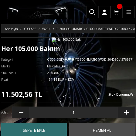
Anasayfa
C CLASS
W204
C 300 CGI 4MATIC / C 300 4MATIC (WDD 204080 / 27
Her 105.000 Bakım
Kategori
C 300 CGI 4MATIC / C 300 4MATIC (WDD 204080 / 276957)
Marka
Mercedes Benz
Stok Kodu
204080-105
Fiyat
191,14 EUR + KDV
11.502,56 TL
Stok Durumu
:
Var
Adet
SEPETE EKLE
HEMEN AL