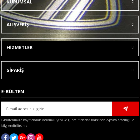
KURUMSAL
Görüş ve önerileriniz için teşekkür ederiz.
Ürün resmi kalitesiz, bozuk veya görüntülenemiyor.
ALIŞVERİŞ
Ürün açıklamasında eksik bilgiler bulunuyor.
Ürün bilgilerinde hatalar bulunuyor.
HİZMETLER
Ürün fiyatı diğer sitelerden daha pahalı.
Bu ürüne benzer farklı alternatifler olmalı.
SİPARİŞ
E-BÜLTEN
Gönder
E-bültenimize kayıt olarak indirimli, yeni ve güncel fırsatlar hakkında e-posta aracılığı ile
bilgilendirilirsiniz.