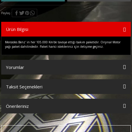
Paylaş
Ürün Bilgisi
Mercedes Benz' in her 105.000 Km'de tavsiye ettiği bakım paketidir. Orijinal Motor
yağı paket dahilindedir. Paket harici istekleriniz için iletişime geçiniz.
Yorumlar
Taksit Seçenekleri
Bu ürüne ilk yorumu siz yapın!
Önerileriniz
Yorum Yaz
Bu ürünün fiyat bilgisi, resim, ürün açıklamalarında ve diğer
konularda yetersiz gördüğünüz noktaları öneri formunu kullanarak
tarafımıza iletebilirsiniz.