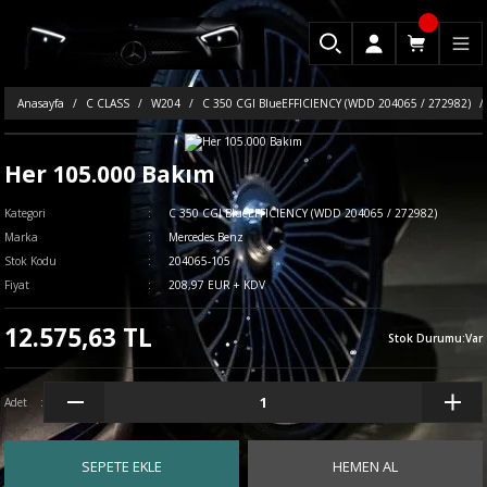
Anasayfa
C CLASS
W204
C 350 CGI BlueEFFICIENCY (WDD 204065 / 272982)
Her 105.000 Bakım
Kategori
C 350 CGI BlueEFFICIENCY (WDD 204065 / 272982)
Marka
Mercedes Benz
Stok Kodu
204065-105
Fiyat
208,97 EUR + KDV
12.575,63 TL
Stok Durumu
:
Var
Adet
SEPETE EKLE
HEMEN AL