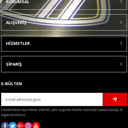
KURUMSAL
Görüş ve önerileriniz için teşekkür ederiz.
Ürün resmi kalitesiz, bozuk veya görüntülenemiyor.
ALIŞVERİŞ
Ürün açıklamasında eksik bilgiler bulunuyor.
Ürün bilgilerinde hatalar bulunuyor.
HİZMETLER
Ürün fiyatı diğer sitelerden daha pahalı.
Bu ürüne benzer farklı alternatifler olmalı.
SİPARİŞ
E-BÜLTEN
Gönder
E-bültenimize kayıt olarak indirimli, yeni ve güncel fırsatlar hakkında e-posta aracılığı ile
bilgilendirilirsiniz.