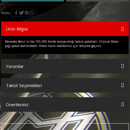
Paylaş
Ürün Bilgisi
Mercedes Benz' in her 105.000 Km'de tavsiye ettiği bakım paketidir. Orijinal Motor
yağı paket dahilindedir. Paket harici istekleriniz için iletişime geçiniz.
Yorumlar
Taksit Seçenekleri
Bu ürüne ilk yorumu siz yapın!
Önerileriniz
Yorum Yaz
Bu ürünün fiyat bilgisi, resim, ürün açıklamalarında ve diğer
konularda yetersiz gördüğünüz noktaları öneri formunu kullanarak
tarafımıza iletebilirsiniz.