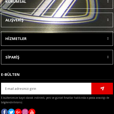
KURUMSAL
Görüş ve önerileriniz için teşekkür ederiz.
Ürün resmi kalitesiz, bozuk veya görüntülenemiyor.
ALIŞVERİŞ
Ürün açıklamasında eksik bilgiler bulunuyor.
Ürün bilgilerinde hatalar bulunuyor.
HİZMETLER
Ürün fiyatı diğer sitelerden daha pahalı.
Bu ürüne benzer farklı alternatifler olmalı.
SİPARİŞ
E-BÜLTEN
Gönder
E-bültenimize kayıt olarak indirimli, yeni ve güncel fırsatlar hakkında e-posta aracılığı ile
bilgilendirilirsiniz.