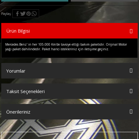
Paylaş
Ürün Bilgisi
Mercedes Benz' in her 105.000 Km'de tavsiye ettiği bakım paketidir. Orijinal Motor
yağı paket dahilindedir. Paket harici istekleriniz için iletişime geçiniz.
Yorumlar
Taksit Seçenekleri
Bu ürüne ilk yorumu siz yapın!
Önerileriniz
Yorum Yaz
Bu ürünün fiyat bilgisi, resim, ürün açıklamalarında ve diğer
konularda yetersiz gördüğünüz noktaları öneri formunu kullanarak
tarafımıza iletebilirsiniz.