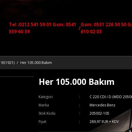
Tel :0212 541 59 01 Gsm: 0541
Gsm: 0531 226 50 50 G
/
559 60 59
610 02 03
/ 651921)
Her 105.000 Bakım
Her 105.000 Bakım
Kategori
C 220 CDI / D (WDD 2050
Marka
Mercedes Benz
Stok Kodu
205002-105
Fiyat
289,97 EUR + KDV