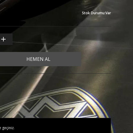
Stok Durumu
:
Var
HEMEN AL
e geçiniz.