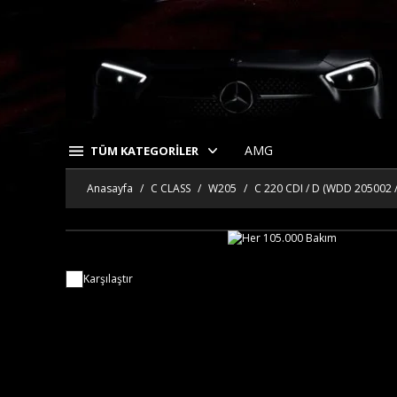
AMG
TÜM KATEGORİLER
Anasayfa
C CLASS
W205
C 220 CDI / D (WDD 205002 
Karşılaştır