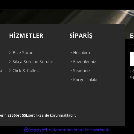
ğer konularda yetersiz gördüğünüz noktaları öneri formunu kullanarak tarafı
Bu ürüne ilk yorumu siz yapın!
HİZMETLER
SİPARİŞ
E
Yorum Yaz
> Bize Sorun
> Hesabım
> Sıkça Sorulan Sorular
> Favorileriniz
si
> Click & Collect
> Sepetiniz
E-
e-
> Kargo Takibi
Gönder
leriniz
256bit SSL
sertifikası ile korunmaktadır.
ile
ideasoft
e-