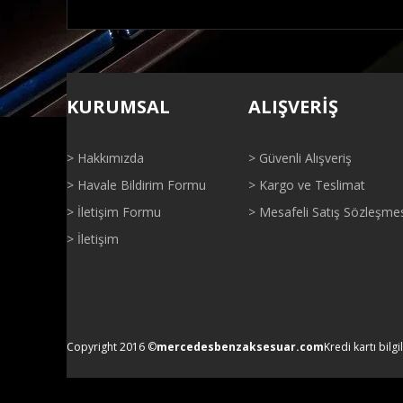
Bu ürünün fiyat bilgisi, resim, ürün açıklamalarında ve di
Görüş ve önerileriniz için teşekkür ederiz.
KURUMSAL
ALIŞVERİŞ
Ürün resmi kalitesiz, bozuk veya görüntülenemiyor.
Ürün açıklamasında eksik bilgiler bulunuyor.
> Hakkımızda
> Güvenli Alışveriş
Ürün bilgilerinde hatalar bulunuyor.
> Havale Bildirim Formu
> Kargo ve Teslimat
Ürün fiyatı diğer sitelerden daha pahalı.
> İletişim Formu
> Mesafeli Satış Sözleşme
Bu ürüne benzer farklı alternatifler olmalı.
> İletişim
Copyright 2016 ©
mercedesbenzaksesuar.com
Kredi kartı bilgi