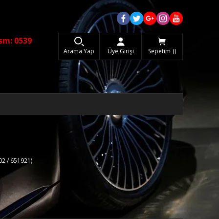
sm: 0539
Arama Yap
Üye Girişi
Sepetim
02 / 651921)