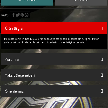
Paylaş
Ürün Bilgisi
Mercedes Benz' in her 105.000 Km'de tavsiye ettiği bakım paketidir. Orijinal Motor
yağı paket dahilindedir. Paket harici istekleriniz için iletişime geçiniz.
Yorumlar
Taksit Seçenekleri
Bu ürüne ilk yorumu siz yapın!
Önerileriniz
Yorum Yaz
Bu ürünün fiyat bilgisi, resim, ürün açıklamalarında ve diğer
konularda yetersiz gördüğünüz noktaları öneri formunu kullanarak