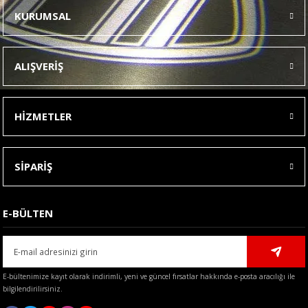
tarafımıza iletebilirsiniz.
KURUMSAL
Görüş ve önerileriniz için teşekkür ederiz.
Ürün resmi kalitesiz, bozuk veya görüntülenemiyor.
ALIŞVERİŞ
Ürün açıklamasında eksik bilgiler bulunuyor.
Ürün bilgilerinde hatalar bulunuyor.
HİZMETLER
Ürün fiyatı diğer sitelerden daha pahalı.
Bu ürüne benzer farklı alternatifler olmalı.
SİPARİŞ
E-BÜLTEN
Gönder
E-bültenimize kayıt olarak indirimli, yeni ve güncel fırsatlar hakkında e-posta aracılığı ile
bilgilendirilirsiniz.