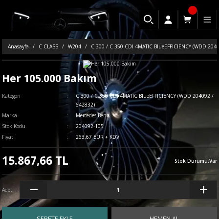
Anasayfa
C CLASS
W204
C 300 / C 350 CDI 4MATIC BlueEFFICIENCY (WDD 2040
Her 105.000 Bakım
Kategori
C 300 / C 350 CDI 4MATIC BlueEFFICIENCY (WDD 204092 /
642832)
Marka
Mercedes Benz
Stok Kodu
204092-105
Fiyat
263,67 EUR + KDV
15.867,66 TL
Stok Durumu
:
Var
Adet
SEPETE EKLE
HEMEN AL