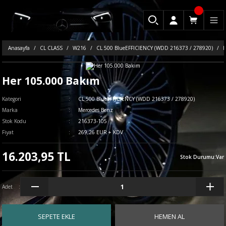
Anasayfa
CL CLASS
W216
CL 500 BlueEFFICIENCY (WDD 216373 / 278920)
H
Her 105.000 Bakım
Kategori
CL 500 BlueEFFICIENCY (WDD 216373 / 278920)
Marka
Mercedes Benz
Stok Kodu
216373-105
Fiyat
269,26 EUR + KDV
16.203,95 TL
Stok Durumu
:
Var
Adet
SEPETE EKLE
HEMEN AL