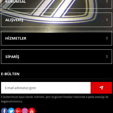
KURUMSAL
Görüş ve önerileriniz için teşekkür ederiz.
Ürün resmi kalitesiz, bozuk veya görüntülenemiyor.
ALIŞVERİŞ
Ürün açıklamasında eksik bilgiler bulunuyor.
Ürün bilgilerinde hatalar bulunuyor.
HİZMETLER
Ürün fiyatı diğer sitelerden daha pahalı.
Bu ürüne benzer farklı alternatifler olmalı.
SİPARİŞ
E-BÜLTEN
Gönder
E-bültenimize kayıt olarak indirimli, yeni ve güncel fırsatlar hakkında e-posta aracılığı ile
bilgilendirilirsiniz.