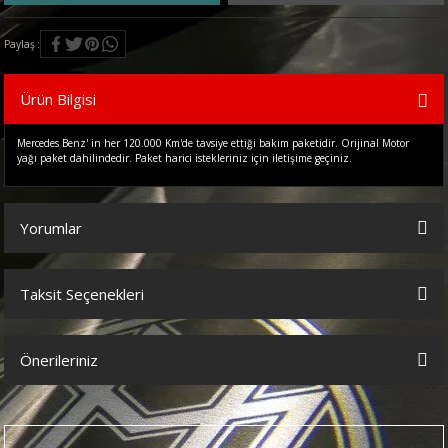
Paylaş
Ürün Bilgisi
Mercedes Benz' in her 120.000 Km'de tavsiye ettiği bakım paketidir. Orijinal Motor
yağı paket dahilindedir. Paket harici istekleriniz için iletişime geçiniz.
Yorumlar
Taksit Seçenekleri
Bu ürüne ilk yorumu siz yapın!
Önerileriniz
Yorum Yaz
Bu ürünün fiyat bilgisi, resim, ürün açıklamalarında ve diğer
konularda yetersiz gördüğünüz noktaları öneri formunu kullanarak
tarafımıza iletebilirsiniz.