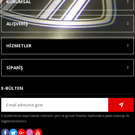
KURUMSAL
Görüş ve önerileriniz için teşekkür ederiz.
Ürün resmi kalitesiz, bozuk veya görüntülenemiyor.
ALIŞVERİŞ
Ürün açıklamasında eksik bilgiler bulunuyor.
Ürün bilgilerinde hatalar bulunuyor.
HİZMETLER
Ürün fiyatı diğer sitelerden daha pahalı.
Bu ürüne benzer farklı alternatifler olmalı.
SİPARİŞ
E-BÜLTEN
Gönder
E-bültenimize kayıt olarak indirimli, yeni ve güncel fırsatlar hakkında e-posta aracılığı ile
bilgilendirilirsiniz.