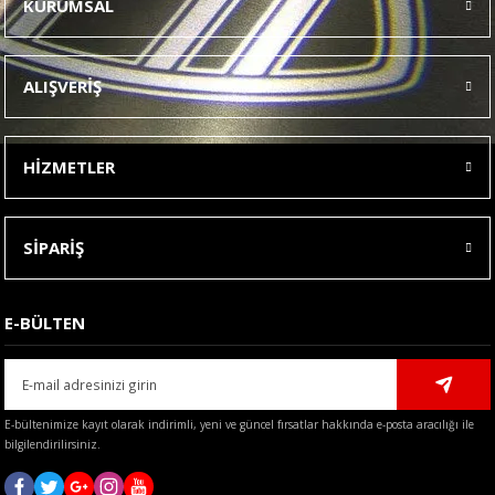
KURUMSAL
Görüş ve önerileriniz için teşekkür ederiz.
Ürün resmi kalitesiz, bozuk veya görüntülenemiyor.
ALIŞVERİŞ
Ürün açıklamasında eksik bilgiler bulunuyor.
Ürün bilgilerinde hatalar bulunuyor.
HİZMETLER
Ürün fiyatı diğer sitelerden daha pahalı.
Bu ürüne benzer farklı alternatifler olmalı.
SİPARİŞ
E-BÜLTEN
Gönder
E-bültenimize kayıt olarak indirimli, yeni ve güncel fırsatlar hakkında e-posta aracılığı ile
bilgilendirilirsiniz.