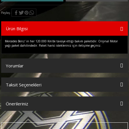
Paylaş
Ürün Bilgisi
Mercedes Benz' in her 120.000 Km'de tavsiye ettiği bakım paketidir. Orijinal Motor
yağı paket dahilindedir. Paket harici istekleriniz için iletişime geçiniz.
Yorumlar
Taksit Seçenekleri
Bu ürüne ilk yorumu siz yapın!
Önerileriniz
Yorum Yaz
Bu ürünün fiyat bilgisi, resim, ürün açıklamalarında ve diğer
konularda yetersiz gördüğünüz noktaları öneri formunu kullanarak
tarafımıza iletebilirsiniz.