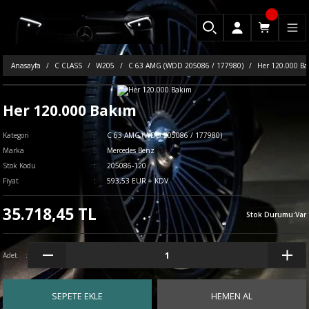
Anasayfa
C CLASS
W205
C 63 AMG (WDD 205086 / 177980)
Her 120.000 B
Her 120.000 Bakım
Kategori
C 63 AMG (WDD 205086 / 177980)
Marka
Mercedes Benz
Stok Kodu
205086-120
Fiyat
593,53 EUR + KDV
35.718,45 TL
Stok Durumu
:
Var
Adet
SEPETE EKLE
HEMEN AL