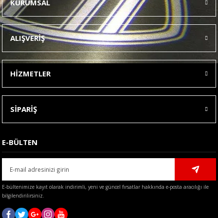
KURUMSAL
Görüş ve önerileriniz için teşekkür ederiz.
Ürün resmi kalitesiz, bozuk veya görüntülenemiyor.
ALIŞVERİŞ
Ürün açıklamasında eksik bilgiler bulunuyor.
Ürün bilgilerinde hatalar bulunuyor.
HİZMETLER
Ürün fiyatı diğer sitelerden daha pahalı.
Bu ürüne benzer farklı alternatifler olmalı.
SİPARİŞ
E-BÜLTEN
Gönder
E-bültenimize kayıt olarak indirimli, yeni ve güncel fırsatlar hakkında e-posta aracılığı ile
bilgilendirilirsiniz.