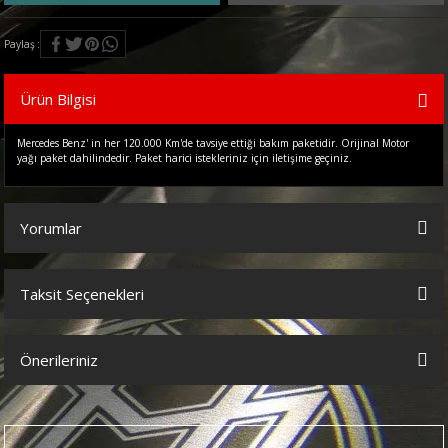
Paylaş
Ürün Bilgisi
Mercedes Benz' in her 120.000 Km'de tavsiye ettiği bakım paketidir. Orijinal Motor
yağı paket dahilindedir. Paket harici istekleriniz için iletişime geçiniz.
Yorumlar
Taksit Seçenekleri
Bu ürüne ilk yorumu siz yapın!
Önerileriniz
Yorum Yaz
Bu ürünün fiyat bilgisi, resim, ürün açıklamalarında ve diğer
konularda yetersiz gördüğünüz noktaları öneri formunu kullanarak
tarafımıza iletebilirsiniz.