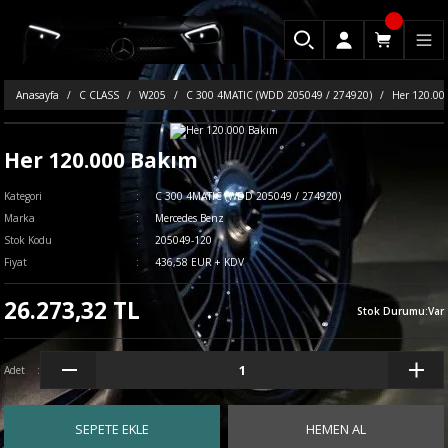
Anasayfa
C CLASS
W205
C 300 4MATIC (WDD 205049 / 274920)
Her 120.00
Her 120.000 Bakım
Kategori
C 300 4MATIC (WDD 205049 / 274920)
Marka
Mercedes Benz
Stok Kodu
205049-120
Fiyat
436,58 EUR + KDV
26.273,32 TL
Stok Durumu
:
Var
Adet
SEPETE EKLE
HEMEN AL