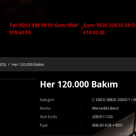
Tel :0212 541 59 01 Gsm: 0541
Gsm: 0531 226 50 50 G
/
559 60 59
610 02 03
920)
Her 120.000 Bakım
Her 120.000 Bakım
Kategori
C 200 D (WDD 205011 / 6
Marka
Mercedes Benz
Stok Kodu
205011-120
Fiyat
806,83 EUR + KDV