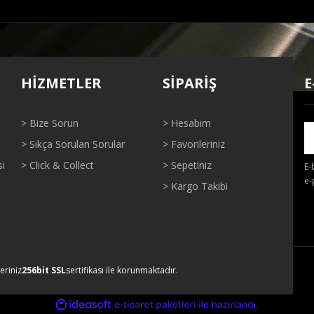
ğer konularda yetersiz gördüğünüz noktaları öneri formunu kullanarak tarafı
Bu ürüne ilk yorumu siz yapın!
HİZMETLER
SİPARİŞ
E
Yorum Yaz
> Bize Sorun
> Hesabım
> Sıkça Sorulan Sorular
> Favorileriniz
si
> Click & Collect
> Sepetiniz
E-
e-
> Kargo Takibi
Gönder
leriniz
256bit SSL
sertifikası ile korunmaktadır.
ile
ideasoft
e-