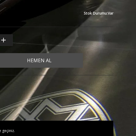
Stok Durumu
:
Var
HEMEN AL
e geçiniz.