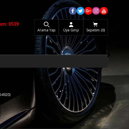
sm: 0539
Arama Yap
Üye Girişi
Sepetim
0
54920)