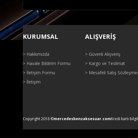
Bu ürünün fiyat bilgisi, resim, ürün açıklamalarında ve di
Görüş ve önerileriniz için teşekkür ederiz.
KURUMSAL
ALIŞVERİŞ
Ürün resmi kalitesiz, bozuk veya görüntülenemiyor.
Ürün açıklamasında eksik bilgiler bulunuyor.
> Hakkımızda
> Güvenli Alışveriş
Ürün bilgilerinde hatalar bulunuyor.
> Havale Bildirim Formu
> Kargo ve Teslimat
Ürün fiyatı diğer sitelerden daha pahalı.
> İletişim Formu
> Mesafeli Satış Sözleşme
Bu ürüne benzer farklı alternatifler olmalı.
> İletişim
Copyright 2016 ©
mercedesbenzaksesuar.com
Kredi kartı bilgi