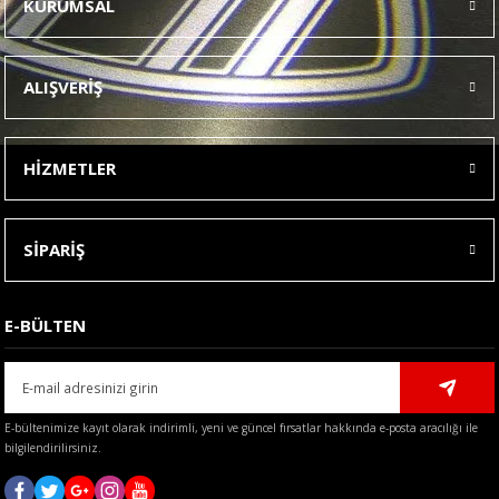
KURUMSAL
Görüş ve önerileriniz için teşekkür ederiz.
Ürün resmi kalitesiz, bozuk veya görüntülenemiyor.
ALIŞVERİŞ
Ürün açıklamasında eksik bilgiler bulunuyor.
Ürün bilgilerinde hatalar bulunuyor.
HİZMETLER
Ürün fiyatı diğer sitelerden daha pahalı.
Bu ürüne benzer farklı alternatifler olmalı.
SİPARİŞ
E-BÜLTEN
Gönder
E-bültenimize kayıt olarak indirimli, yeni ve güncel fırsatlar hakkında e-posta aracılığı ile
bilgilendirilirsiniz.