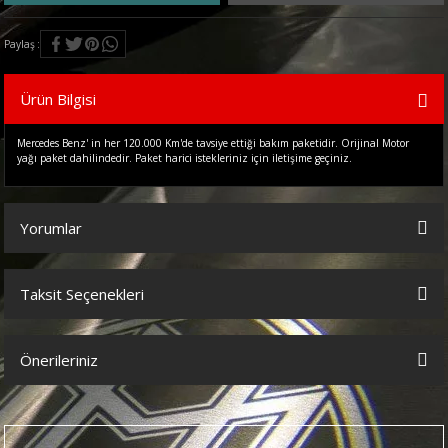
Paylaş
Ürün Bilgisi
Mercedes Benz' in her 120.000 Km'de tavsiye ettiği bakım paketidir. Orijinal Motor
yağı paket dahilindedir. Paket harici istekleriniz için iletişime geçiniz.
Yorumlar
Taksit Seçenekleri
Bu ürüne ilk yorumu siz yapın!
Önerileriniz
Yorum Yaz
Bu ürünün fiyat bilgisi, resim, ürün açıklamalarında ve diğer
konularda yetersiz gördüğünüz noktaları öneri formunu kullanarak
tarafımıza iletebilirsiniz.