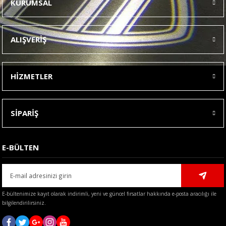
KURUMSAL
Görüş ve önerileriniz için teşekkür ederiz.
Ürün resmi kalitesiz, bozuk veya görüntülenemiyor.
ALIŞVERİŞ
Ürün açıklamasında eksik bilgiler bulunuyor.
Ürün bilgilerinde hatalar bulunuyor.
HİZMETLER
Ürün fiyatı diğer sitelerden daha pahalı.
Bu ürüne benzer farklı alternatifler olmalı.
SİPARİŞ
E-BÜLTEN
Gönder
E-bültenimize kayıt olarak indirimli, yeni ve güncel fırsatlar hakkında e-posta aracılığı ile
bilgilendirilirsiniz.