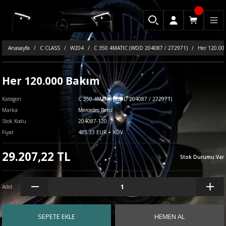
Anasayfa
C CLASS
W204
C 350 4MATIC (WDD 204087 / 272971)
Her 120.00
Her 120.000 Bakım
Kategori
C 350 4MATIC (WDD 204087 / 272971)
Marka
Mercedes Benz
Stok Kodu
204087-120
Fiyat
485,33 EUR + KDV
29.207,22 TL
Stok Durumu
:
Var
Adet
SEPETE EKLE
HEMEN AL