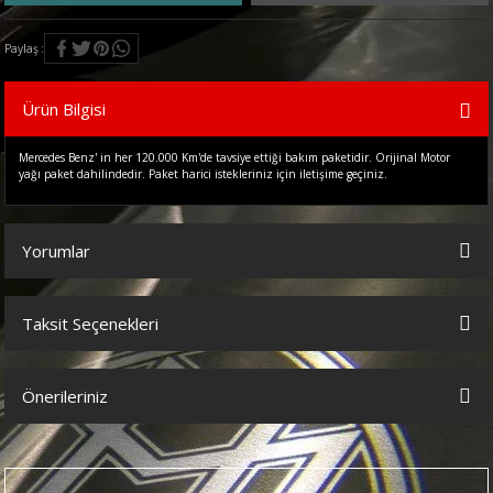
Paylaş
Ürün Bilgisi
Mercedes Benz' in her 120.000 Km'de tavsiye ettiği bakım paketidir. Orijinal Motor
yağı paket dahilindedir. Paket harici istekleriniz için iletişime geçiniz.
Yorumlar
Taksit Seçenekleri
Bu ürüne ilk yorumu siz yapın!
Önerileriniz
Yorum Yaz
Bu ürünün fiyat bilgisi, resim, ürün açıklamalarında ve diğer
konularda yetersiz gördüğünüz noktaları öneri formunu kullanarak
tarafımıza iletebilirsiniz.