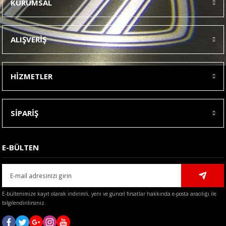
KURUMSAL
Görüş ve önerileriniz için teşekkür ederiz.
Ürün resmi kalitesiz, bozuk veya görüntülenemiyor.
ALIŞVERİŞ
Ürün açıklamasında eksik bilgiler bulunuyor.
Ürün bilgilerinde hatalar bulunuyor.
HİZMETLER
Ürün fiyatı diğer sitelerden daha pahalı.
Bu ürüne benzer farklı alternatifler olmalı.
SİPARİŞ
E-BÜLTEN
Gönder
E-bültenimize kayıt olarak indirimli, yeni ve güncel fırsatlar hakkında e-posta aracılığı ile
bilgilendirilirsiniz.