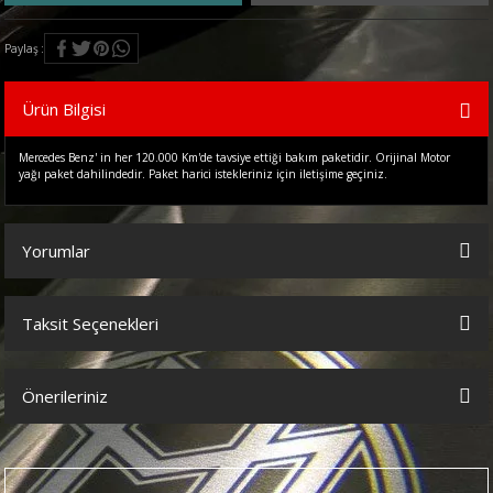
Paylaş
Ürün Bilgisi
Mercedes Benz' in her 120.000 Km'de tavsiye ettiği bakım paketidir. Orijinal Motor
yağı paket dahilindedir. Paket harici istekleriniz için iletişime geçiniz.
Yorumlar
Taksit Seçenekleri
Bu ürüne ilk yorumu siz yapın!
Önerileriniz
Yorum Yaz
Bu ürünün fiyat bilgisi, resim, ürün açıklamalarında ve diğer
konularda yetersiz gördüğünüz noktaları öneri formunu kullanarak
tarafımıza iletebilirsiniz.