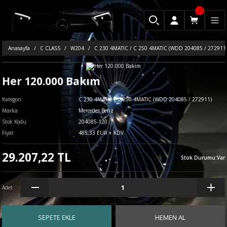
Anasayfa
C CLASS
W204
C 230 4MATIC / C 250 4MATIC (WDD 204085 / 272911
Her 120.000 Bakım
Kategori
C 230 4MATIC / C 250 4MATIC (WDD 204085 / 272911)
Marka
Mercedes Benz
Stok Kodu
204085-120
Fiyat
485,33 EUR + KDV
29.207,22 TL
Stok Durumu
:
Var
Adet
SEPETE EKLE
HEMEN AL