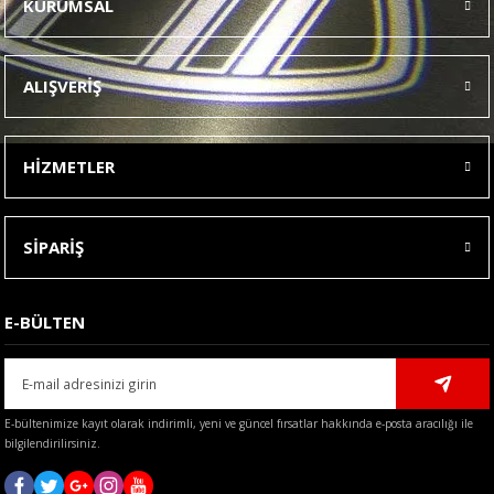
KURUMSAL
Görüş ve önerileriniz için teşekkür ederiz.
Ürün resmi kalitesiz, bozuk veya görüntülenemiyor.
ALIŞVERİŞ
Ürün açıklamasında eksik bilgiler bulunuyor.
Ürün bilgilerinde hatalar bulunuyor.
HİZMETLER
Ürün fiyatı diğer sitelerden daha pahalı.
Bu ürüne benzer farklı alternatifler olmalı.
SİPARİŞ
E-BÜLTEN
Gönder
E-bültenimize kayıt olarak indirimli, yeni ve güncel fırsatlar hakkında e-posta aracılığı ile
bilgilendirilirsiniz.