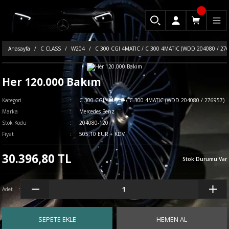
Anasayfa
C CLASS
W204
C 300 CGI 4MATIC / C 300 4MATIC (WDD 204080 / 27
Her 120.000 Bakım
Kategori
C 300 CGI 4MATIC / C 300 4MATIC (WDD 204080 / 276957)
Marka
Mercedes Benz
Stok Kodu
204080-120
Fiyat
505,10 EUR + KDV
30.396,80 TL
Stok Durumu
:
Var
Adet
SEPETE EKLE
HEMEN AL