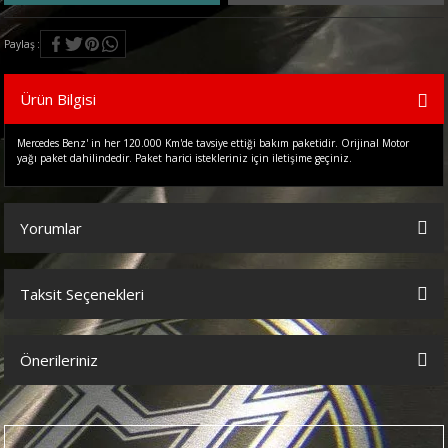
Paylaş
Ürün Bilgisi
Mercedes Benz' in her 120.000 Km'de tavsiye ettiği bakım paketidir. Orijinal Motor
yağı paket dahilindedir. Paket harici istekleriniz için iletişime geçiniz.
Yorumlar
Taksit Seçenekleri
Bu ürüne ilk yorumu siz yapın!
Önerileriniz
Yorum Yaz
Bu ürünün fiyat bilgisi, resim, ürün açıklamalarında ve diğer
konularda yetersiz gördüğünüz noktaları öneri formunu kullanarak
tarafımıza iletebilirsiniz.