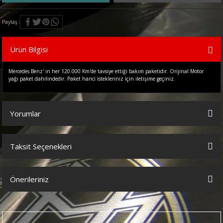
Paylaş
Ürün Bilgisi
Mercedes Benz' in her 120.000 Km'de tavsiye ettiği bakım paketidir. Orijinal Motor
yağı paket dahilindedir. Paket harici istekleriniz için iletişime geçiniz.
Yorumlar
Taksit Seçenekleri
Bu ürüne ilk yorumu siz yapın!
Önerileriniz
Yorum Yaz
Bu ürünün fiyat bilgisi, resim, ürün açıklamalarında ve diğer
konularda yetersiz gördüğünüz noktaları öneri formunu kullanarak
tarafımıza iletebilirsiniz.