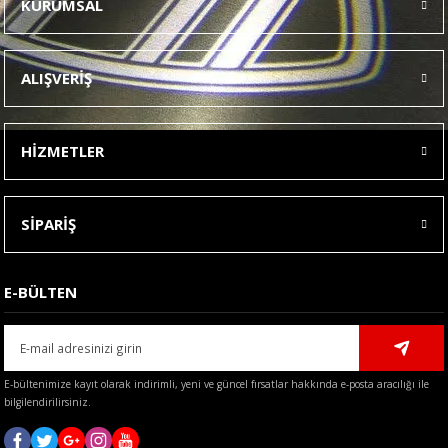
KURUMSAL
Görüş ve önerileriniz için teşekkür ederiz.
Ürün resmi kalitesiz, bozuk veya görüntülenemiyor.
ALIŞVERİŞ
Ürün açıklamasında eksik bilgiler bulunuyor.
Ürün bilgilerinde hatalar bulunuyor.
HİZMETLER
Ürün fiyatı diğer sitelerden daha pahalı.
Bu ürüne benzer farklı alternatifler olmalı.
SİPARİŞ
E-BÜLTEN
Gönder
E-bültenimize kayıt olarak indirimli, yeni ve güncel fırsatlar hakkında e-posta aracılığı ile
bilgilendirilirsiniz.