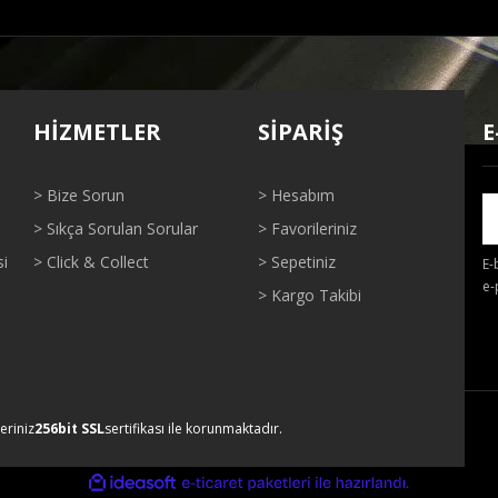
ğer konularda yetersiz gördüğünüz noktaları öneri formunu kullanarak tarafı
Bu ürüne ilk yorumu siz yapın!
HİZMETLER
SİPARİŞ
E
Yorum Yaz
> Bize Sorun
> Hesabım
> Sıkça Sorulan Sorular
> Favorileriniz
si
> Click & Collect
> Sepetiniz
E-
e-
> Kargo Takibi
Gönder
leriniz
256bit SSL
sertifikası ile korunmaktadır.
ile
ideasoft
e-