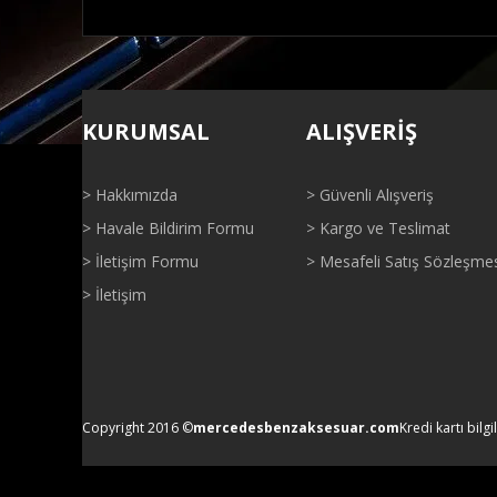
Bu ürünün fiyat bilgisi, resim, ürün açıklamalarında ve di
Görüş ve önerileriniz için teşekkür ederiz.
KURUMSAL
ALIŞVERİŞ
Ürün resmi kalitesiz, bozuk veya görüntülenemiyor.
Ürün açıklamasında eksik bilgiler bulunuyor.
> Hakkımızda
> Güvenli Alışveriş
Ürün bilgilerinde hatalar bulunuyor.
> Havale Bildirim Formu
> Kargo ve Teslimat
Ürün fiyatı diğer sitelerden daha pahalı.
> İletişim Formu
> Mesafeli Satış Sözleşme
Bu ürüne benzer farklı alternatifler olmalı.
> İletişim
Copyright 2016 ©
mercedesbenzaksesuar.com
Kredi kartı bilgi