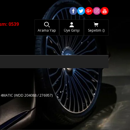
sm: 0539
Arama Yap
Üye Girişi
Sepetim
0 4MATIC (WDD 204088 / 276957)