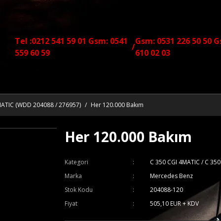
Tel :0212 541 59 01 Gsm: 0541
Gsm: 0531 226 50 50 G
/
559 60 59
610 02 03
MATIC (WDD 204088 / 276957)
Her 120.000 Bakım
Her 120.000 Bakım
Kategori
C 350 CGI 4MATIC / C 35
Marka
Mercedes Benz
Stok Kodu
204088-120
Fiyat
505,10 EUR + KDV