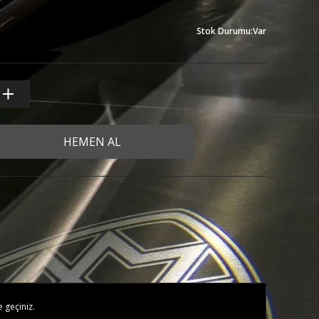
Stok Durumu
:
Var
HEMEN AL
e geçiniz.