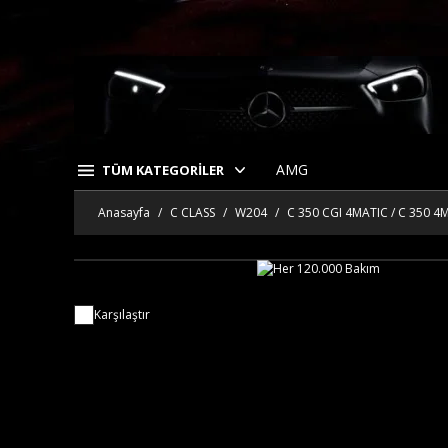
AMG
TÜM KATEGORİLER
Anasayfa
C CLASS
W204
C 350 CGI 4MATIC / C 350 4
Karşılaştır