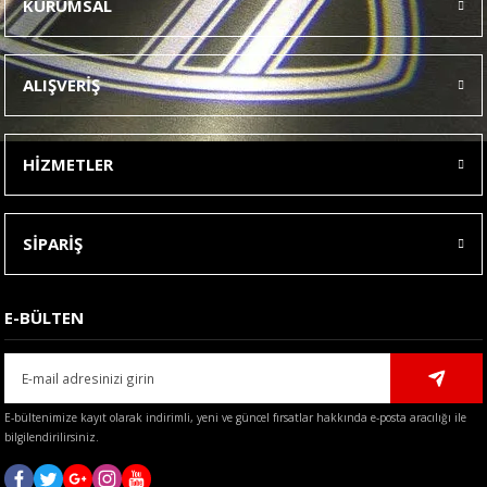
KURUMSAL
Görüş ve önerileriniz için teşekkür ederiz.
Ürün resmi kalitesiz, bozuk veya görüntülenemiyor.
ALIŞVERİŞ
Ürün açıklamasında eksik bilgiler bulunuyor.
Ürün bilgilerinde hatalar bulunuyor.
HİZMETLER
Ürün fiyatı diğer sitelerden daha pahalı.
Bu ürüne benzer farklı alternatifler olmalı.
SİPARİŞ
E-BÜLTEN
Gönder
E-bültenimize kayıt olarak indirimli, yeni ve güncel fırsatlar hakkında e-posta aracılığı ile
bilgilendirilirsiniz.