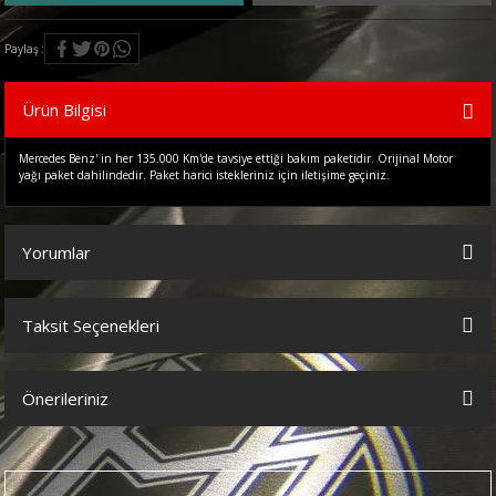
Paylaş
Ürün Bilgisi
Mercedes Benz' in her 135.000 Km'de tavsiye ettiği bakım paketidir. Orijinal Motor
yağı paket dahilindedir. Paket harici istekleriniz için iletişime geçiniz.
Yorumlar
Taksit Seçenekleri
Bu ürüne ilk yorumu siz yapın!
Önerileriniz
Yorum Yaz
Bu ürünün fiyat bilgisi, resim, ürün açıklamalarında ve diğer
konularda yetersiz gördüğünüz noktaları öneri formunu kullanarak
tarafımıza iletebilirsiniz.