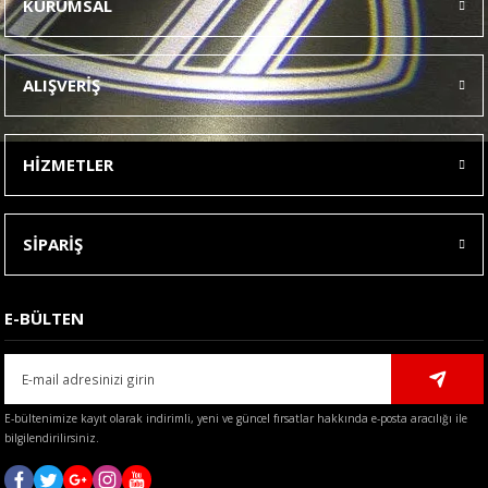
KURUMSAL
Görüş ve önerileriniz için teşekkür ederiz.
Ürün resmi kalitesiz, bozuk veya görüntülenemiyor.
ALIŞVERİŞ
Ürün açıklamasında eksik bilgiler bulunuyor.
Ürün bilgilerinde hatalar bulunuyor.
HİZMETLER
Ürün fiyatı diğer sitelerden daha pahalı.
Bu ürüne benzer farklı alternatifler olmalı.
SİPARİŞ
E-BÜLTEN
Gönder
E-bültenimize kayıt olarak indirimli, yeni ve güncel fırsatlar hakkında e-posta aracılığı ile
bilgilendirilirsiniz.