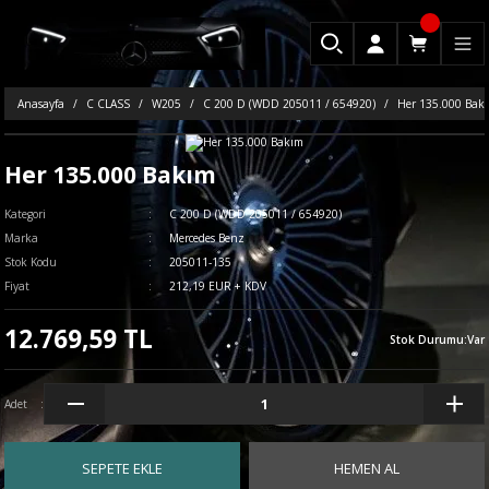
Anasayfa
C CLASS
W205
C 200 D (WDD 205011 / 654920)
Her 135.000 Bak
Her 135.000 Bakım
Kategori
C 200 D (WDD 205011 / 654920)
Marka
Mercedes Benz
Stok Kodu
205011-135
Fiyat
212,19 EUR + KDV
12.769,59 TL
Stok Durumu
:
Var
Adet
SEPETE EKLE
HEMEN AL