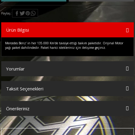
Paylaş
Ürün Bilgisi
Mercedes Benz' in her 135.000 Km'de tavsiye ettiği bakım paketidir. Orijinal Motor
yağı paket dahilindedir. Paket harici istekleriniz için iletişime geçiniz.
Yorumlar
Taksit Seçenekleri
Bu ürüne ilk yorumu siz yapın!
Önerileriniz
Yorum Yaz
Bu ürünün fiyat bilgisi, resim, ürün açıklamalarında ve diğer
konularda yetersiz gördüğünüz noktaları öneri formunu kullanarak
tarafımıza iletebilirsiniz.