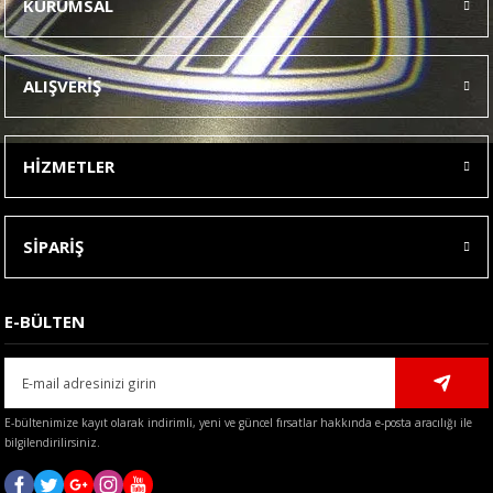
KURUMSAL
Görüş ve önerileriniz için teşekkür ederiz.
Ürün resmi kalitesiz, bozuk veya görüntülenemiyor.
ALIŞVERİŞ
Ürün açıklamasında eksik bilgiler bulunuyor.
Ürün bilgilerinde hatalar bulunuyor.
HİZMETLER
Ürün fiyatı diğer sitelerden daha pahalı.
Bu ürüne benzer farklı alternatifler olmalı.
SİPARİŞ
E-BÜLTEN
Gönder
E-bültenimize kayıt olarak indirimli, yeni ve güncel fırsatlar hakkında e-posta aracılığı ile
bilgilendirilirsiniz.