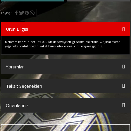
Paylaş
Ürün Bilgisi
Mercedes Benz' in her 135.000 Km'de tavsiye ettiği bakım paketidir. Orijinal Motor
yağı paket dahilindedir. Paket harici istekleriniz için iletişime geçiniz.
Yorumlar
Taksit Seçenekleri
Bu ürüne ilk yorumu siz yapın!
Önerileriniz
Yorum Yaz
Bu ürünün fiyat bilgisi, resim, ürün açıklamalarında ve diğer
konularda yetersiz gördüğünüz noktaları öneri formunu kullanarak
tarafımıza iletebilirsiniz.