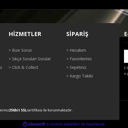
ğer konularda yetersiz gördüğünüz noktaları öneri formunu kullanarak tarafı
Bu ürüne ilk yorumu siz yapın!
HİZMETLER
SİPARİŞ
E
Yorum Yaz
> Bize Sorun
> Hesabım
> Sıkça Sorulan Sorular
> Favorileriniz
si
> Click & Collect
> Sepetiniz
E-
e-
> Kargo Takibi
Gönder
leriniz
256bit SSL
sertifikası ile korunmaktadır.
ile
ideasoft
e-