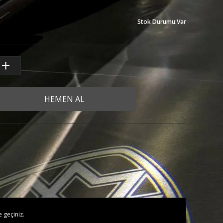
Stok Durumu
:
Var
HEMEN AL
e geçiniz.