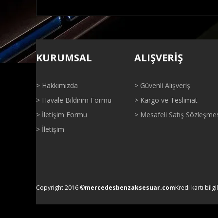
Bu ürünün fiyat bilgisi, resim, ürün açıklamalarında ve di
Görüş ve önerileriniz için teşekkür ederiz.
KURUMSAL
ALIŞVERİŞ
Ürün resmi kalitesiz, bozuk veya görüntülenemiyor.
Ürün açıklamasında eksik bilgiler bulunuyor.
> Hakkımızda
> Güvenli Alışveriş
Ürün bilgilerinde hatalar bulunuyor.
> Havale Bildirim Formu
> Kargo ve Teslimat
Ürün fiyatı diğer sitelerden daha pahalı.
> İletişim Formu
> Mesafeli Satış Sözleşme
Bu ürüne benzer farklı alternatifler olmalı.
> İletişim
Copyright 2016 ©
mercedesbenzaksesuar.com
Kredi kartı bilgi