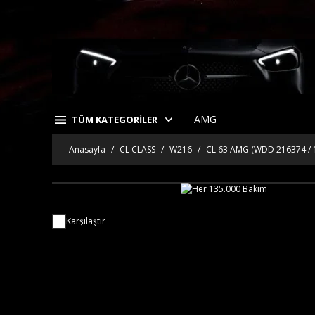
AMG
TÜM KATEGORİLER
Anasayfa
CL CLASS
W216
CL 63 AMG (WDD 216374 / 
Karşılaştır