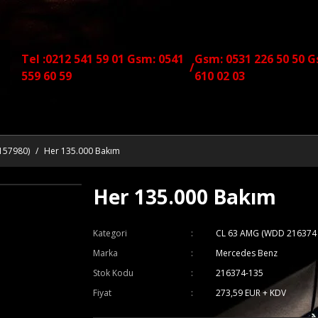
Tel :0212 541 59 01 Gsm: 0541
Gsm: 0531 226 50 50 G
/
559 60 59
610 02 03
157980)
Her 135.000 Bakım
Her 135.000 Bakım
Kategori
CL 63 AMG (WDD 216374 
Marka
Mercedes Benz
Stok Kodu
216374-135
Fiyat
273,59 EUR + KDV