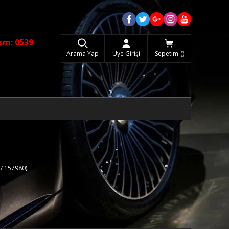
sm: 0539
Arama Yap
Üye Girişi
Sepetim
/ 157980)