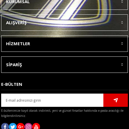
KURUMSAL
Görüş ve önerileriniz için teşekkür ederiz.
Ürün resmi kalitesiz, bozuk veya görüntülenemiyor.
ALIŞVERİŞ
Ürün açıklamasında eksik bilgiler bulunuyor.
Ürün bilgilerinde hatalar bulunuyor.
HİZMETLER
Ürün fiyatı diğer sitelerden daha pahalı.
Bu ürüne benzer farklı alternatifler olmalı.
SİPARİŞ
E-BÜLTEN
Gönder
E-bültenimize kayıt olarak indirimli, yeni ve güncel fırsatlar hakkında e-posta aracılığı ile
bilgilendirilirsiniz.