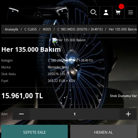
Anasayfa
C CLASS
W205
C 180 (WDD 205076 / 264915)
Her 135.000 Bakım
Her 135.000 Bakım
Kategori
C 180 (WDD 205076 / 264915)
Marka
Mercedes Benz
Stok Kodu
205076-135
Fiyat
265,22 EUR + KDV
15.961,00 TL
Stok Durumu
:
Var
Adet
SEPETE EKLE
HEMEN AL