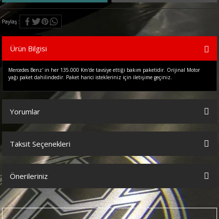
Paylaş
Ürün Bilgisi
Mercedes Benz' in her 135.000 Km'de tavsiye ettiği bakım paketidir. Orijinal Motor
yağı paket dahilindedir. Paket harici istekleriniz için iletişime geçiniz.
Yorumlar
Taksit Seçenekleri
Bu ürüne ilk yorumu siz yapın!
Önerileriniz
Yorum Yaz
Bu ürünün fiyat bilgisi, resim, ürün açıklamalarında ve diğer
konularda yetersiz gördüğünüz noktaları öneri formunu kullanarak
tarafımıza iletebilirsiniz.