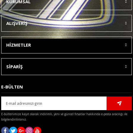
KURUMSAL
Görüş ve önerileriniz için teşekkür ederiz.
Ürün resmi kalitesiz, bozuk veya görüntülenemiyor.
ALIŞVERİŞ
Ürün açıklamasında eksik bilgiler bulunuyor.
Ürün bilgilerinde hatalar bulunuyor.
HİZMETLER
Ürün fiyatı diğer sitelerden daha pahalı.
Bu ürüne benzer farklı alternatifler olmalı.
SİPARİŞ
E-BÜLTEN
Gönder
E-bültenimize kayıt olarak indirimli, yeni ve güncel fırsatlar hakkında e-posta aracılığı ile
bilgilendirilirsiniz.