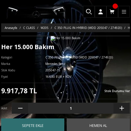
Anasayfa
C CLASS
W205
C 350 PLUG IN HYBRID (WDD 205047 / 274920)
He
Her 15.000 Bakım
Kategori
C 350 PLUG IN HYBRID (WDD 205047 / 274920)
Marka
Mercedes Benz
Stok Kodu
205047-15
Fiyat
164,80 EUR + KDV
9.917,78 TL
Stok Durumu
:
Var
Adet
SEPETE EKLE
HEMEN AL