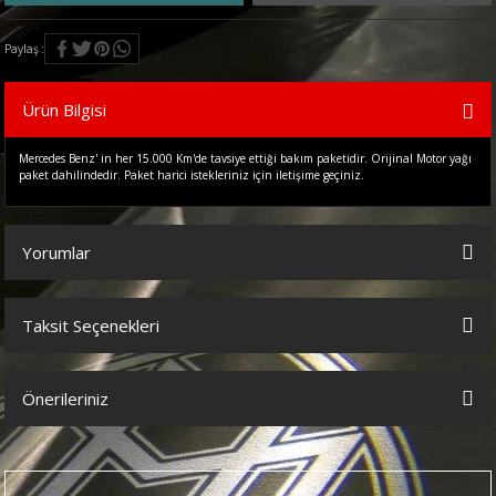
Paylaş
Ürün Bilgisi
Mercedes Benz' in her 15.000 Km'de tavsiye ettiği bakım paketidir. Orijinal Motor yağı
paket dahilindedir. Paket harici istekleriniz için iletişime geçiniz.
Yorumlar
Taksit Seçenekleri
Bu ürüne ilk yorumu siz yapın!
Önerileriniz
Yorum Yaz
Bu ürünün fiyat bilgisi, resim, ürün açıklamalarında ve diğer
konularda yetersiz gördüğünüz noktaları öneri formunu kullanarak
tarafımıza iletebilirsiniz.