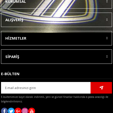
KURUMSAL
Görüş ve önerileriniz için teşekkür ederiz.
Ürün resmi kalitesiz, bozuk veya görüntülenemiyor.
ALIŞVERİŞ
Ürün açıklamasında eksik bilgiler bulunuyor.
Ürün bilgilerinde hatalar bulunuyor.
HİZMETLER
Ürün fiyatı diğer sitelerden daha pahalı.
Bu ürüne benzer farklı alternatifler olmalı.
SİPARİŞ
E-BÜLTEN
Gönder
E-bültenimize kayıt olarak indirimli, yeni ve güncel fırsatlar hakkında e-posta aracılığı ile
bilgilendirilirsiniz.