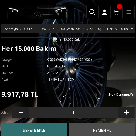
Anasayfa
C CLASS
W205
C 200 (WDD 205042 / 274920)
Her 15.000 Bakım
Her 15.000 Bakım
Kategori
C 200 (WDD 205042 / 274920)
Marka
Mercedes Benz
Stok Kodu
205042-15
Fiyat
164,80 EUR + KDV
9.917,78 TL
Stok Durumu
:
Var
Adet
SEPETE EKLE
HEMEN AL