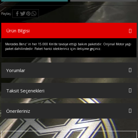
Paylaş
Ürün Bilgisi
Mercedes Benz' in her 15.000 Km'de tavsiye ettiği bakım paketidir. Orijinal Motor yağı
paket dahilindedir. Paket harici istekleriniz için iletişime geçiniz.
Yorumlar
Taksit Seçenekleri
Bu ürüne ilk yorumu siz yapın!
Önerileriniz
Yorum Yaz
Bu ürünün fiyat bilgisi, resim, ürün açıklamalarında ve diğer
konularda yetersiz gördüğünüz noktaları öneri formunu kullanarak
tarafımıza iletebilirsiniz.