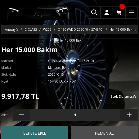
Anasayfa
C CLASS
W205
C 180 (WDD 205040 / 274910)
Her 15.000 Bakım
Her 15.000 Bakım
Kategori
C 180 (WDD 205040 / 274910)
Marka
Mercedes Benz
Stok Kodu
205040-15
Fiyat
164,80 EUR + KDV
9.917,78 TL
Stok Durumu
:
Var
Adet
SEPETE EKLE
HEMEN AL