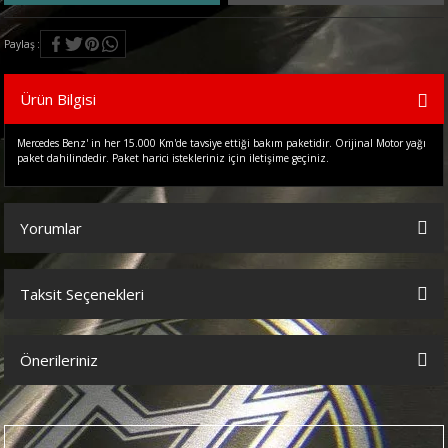
Paylaş
Ürün Bilgisi
Mercedes Benz' in her 15.000 Km'de tavsiye ettiği bakım paketidir. Orijinal Motor yağı
paket dahilindedir. Paket harici istekleriniz için iletişime geçiniz.
Yorumlar
Taksit Seçenekleri
Bu ürüne ilk yorumu siz yapın!
Önerileriniz
Yorum Yaz
Bu ürünün fiyat bilgisi, resim, ürün açıklamalarında ve diğer
konularda yetersiz gördüğünüz noktaları öneri formunu kullanarak
tarafımıza iletebilirsiniz.