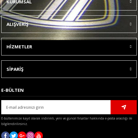
KURUMSAL
Görüş ve önerileriniz için teşekkür ederiz.
Ürün resmi kalitesiz, bozuk veya görüntülenemiyor.
ALIŞVERİŞ
Ürün açıklamasında eksik bilgiler bulunuyor.
Ürün bilgilerinde hatalar bulunuyor.
HİZMETLER
Ürün fiyatı diğer sitelerden daha pahalı.
Bu ürüne benzer farklı alternatifler olmalı.
SİPARİŞ
E-BÜLTEN
Gönder
E-bültenimize kayıt olarak indirimli, yeni ve güncel fırsatlar hakkında e-posta aracılığı ile
bilgilendirilirsiniz.