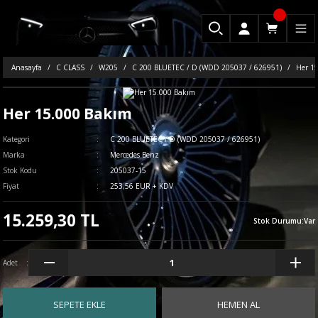
Anasayfa
C CLASS
W205
C 200 BLUETEC / D (WDD 205037 / 626951)
Her 1
Her 15.000 Bakım
Kategori
C 200 BLUETEC / D (WDD 205037 / 626951)
Marka
Mercedes Benz
Stok Kodu
205037-15
Fiyat
253,56 EUR + KDV
15.259,30 TL
Stok Durumu
:
Var
Adet
SEPETE EKLE
HEMEN AL