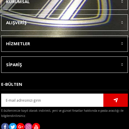
KURUMSAL
Görüş ve önerileriniz için teşekkür ederiz.
Ürün resmi kalitesiz, bozuk veya görüntülenemiyor.
ALIŞVERİŞ
Ürün açıklamasında eksik bilgiler bulunuyor.
Ürün bilgilerinde hatalar bulunuyor.
HİZMETLER
Ürün fiyatı diğer sitelerden daha pahalı.
Bu ürüne benzer farklı alternatifler olmalı.
SİPARİŞ
E-BÜLTEN
Gönder
E-bültenimize kayıt olarak indirimli, yeni ve güncel fırsatlar hakkında e-posta aracılığı ile
bilgilendirilirsiniz.