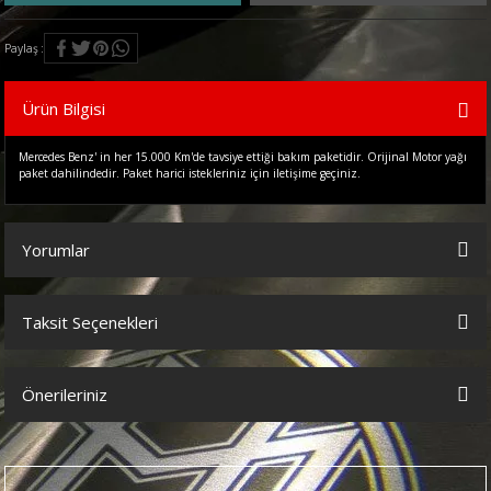
Paylaş
Ürün Bilgisi
Mercedes Benz' in her 15.000 Km'de tavsiye ettiği bakım paketidir. Orijinal Motor yağı
paket dahilindedir. Paket harici istekleriniz için iletişime geçiniz.
Yorumlar
Taksit Seçenekleri
Bu ürüne ilk yorumu siz yapın!
Önerileriniz
Yorum Yaz
Bu ürünün fiyat bilgisi, resim, ürün açıklamalarında ve diğer
konularda yetersiz gördüğünüz noktaları öneri formunu kullanarak
tarafımıza iletebilirsiniz.