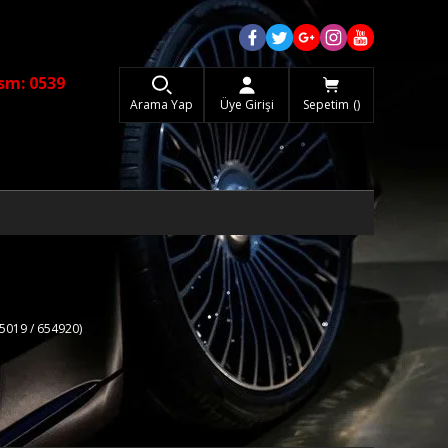
sm: 0539
Arama Yap
Üye Girişi
Sepetim
5019 / 654920)