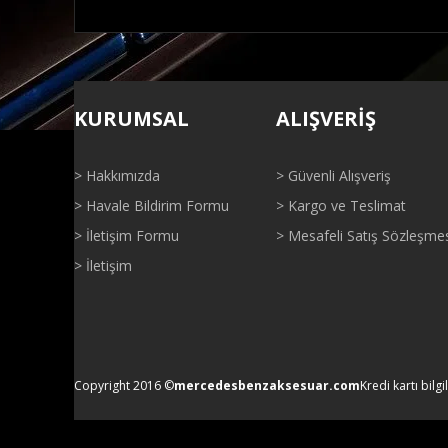
Bu ürünün fiyat bilgisi, resim, ürün açıklamalarında ve di
Görüş ve önerileriniz için teşekkür ederiz.
KURUMSAL
ALIŞVERİŞ
Ürün resmi kalitesiz, bozuk veya görüntülenemiyor.
Ürün açıklamasında eksik bilgiler bulunuyor.
> Hakkımızda
> Güvenli Alışveriş
Ürün bilgilerinde hatalar bulunuyor.
> Havale Bildirim Formu
> Kargo ve Teslimat
Ürün fiyatı diğer sitelerden daha pahalı.
> İletişim Formu
> Mesafeli Satış Sözleşme
Bu ürüne benzer farklı alternatifler olmalı.
> İletişim
Copyright 2016 ©
mercedesbenzaksesuar.com
Kredi kartı bilgi