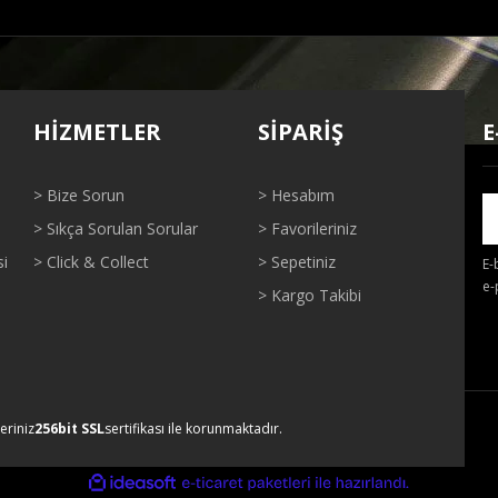
ğer konularda yetersiz gördüğünüz noktaları öneri formunu kullanarak tarafı
Bu ürüne ilk yorumu siz yapın!
HİZMETLER
SİPARİŞ
E
Yorum Yaz
> Bize Sorun
> Hesabım
> Sıkça Sorulan Sorular
> Favorileriniz
si
> Click & Collect
> Sepetiniz
E-
e-
> Kargo Takibi
Gönder
leriniz
256bit SSL
sertifikası ile korunmaktadır.
ile
ideasoft
e-