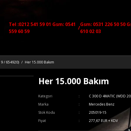
Tel :0212 541 59 01 Gsm: 0541
Gsm: 0531 226 50 50 G
/
559 60 59
610 02 03
9 / 654920)
Her 15.000 Bakım
Her 15.000 Bakım
Kategori
C 300 D 4MATIC (WDD 20
Marka
Mercedes Benz
Stok Kodu
205019-15
Fiyat
277,67 EUR + KDV