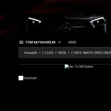
AMG
TÜM KATEGORİLER
Anasayfa
C CLASS
W205
C 300 D 4MATIC (WDD 20501
Karşılaştır