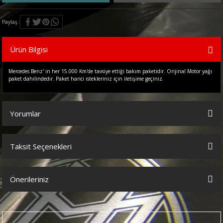
Paylaş
Ürün Bilgisi
Mercedes Benz' in her 15.000 Km'de tavsiye ettiği bakım paketidir. Orijinal Motor yağı
paket dahilindedir. Paket harici istekleriniz için iletişime geçiniz.
Yorumlar
Taksit Seçenekleri
Bu ürüne ilk yorumu siz yapın!
Önerileriniz
Yorum Yaz
Bu ürünün fiyat bilgisi, resim, ürün açıklamalarında ve diğer
konularda yetersiz gördüğünüz noktaları öneri formunu kullanarak
tarafımıza iletebilirsiniz.