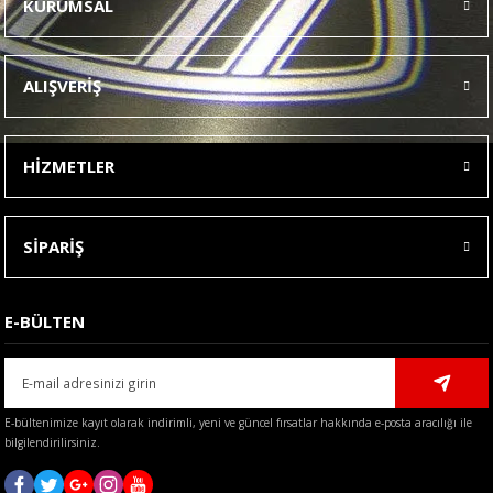
KURUMSAL
Görüş ve önerileriniz için teşekkür ederiz.
Ürün resmi kalitesiz, bozuk veya görüntülenemiyor.
ALIŞVERİŞ
Ürün açıklamasında eksik bilgiler bulunuyor.
Ürün bilgilerinde hatalar bulunuyor.
HİZMETLER
Ürün fiyatı diğer sitelerden daha pahalı.
Bu ürüne benzer farklı alternatifler olmalı.
SİPARİŞ
E-BÜLTEN
Gönder
E-bültenimize kayıt olarak indirimli, yeni ve güncel fırsatlar hakkında e-posta aracılığı ile
bilgilendirilirsiniz.