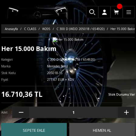
Anasayfa
C CLASS
W205
C 300 D (WDD 205018 / 654920)
Her 15.000 Bakı
Her 15.000 Bakım
Kategori
C 300 D (WDD 205018 / 654920)
Marka
Mercedes Benz
Stok Kodu
205018-15
Fiyat
277,67 EUR + KDV
16.710,36 TL
Stok Durumu
:
Var
Adet
SEPETE EKLE
HEMEN AL